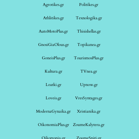
Agrotikes.gr
Politikes.gr
Athlitikes.gr
Texnologika.gr
AutoMotoPlus.gr
Thisishellas.gr
GnosiGiaOlous.gr
Topikanea.gr
GoneisPlus.gr
TourismosPlus.gr
Kultura.gr
TVnea.gr
Loatki.gr
Upnow.gr
Loveis.gr
VresSyntages.gr
ModernaGynaika.gr
Xristianika.gr
OikonomiaPlus.gr
ZoumeKalytera.gr
Oikotropia.gr
ZoumeSpiti.gr