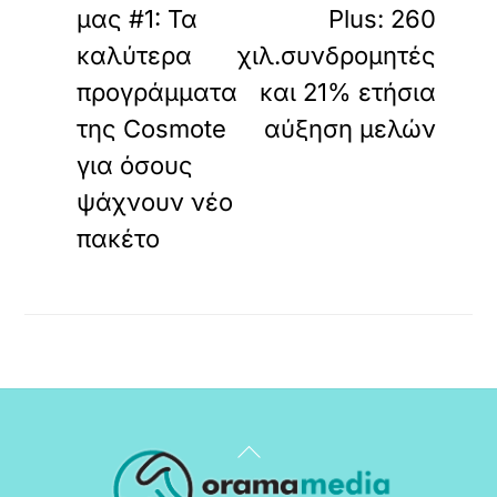
μας #1: Τα
Plus: 260
καλύτερα
χιλ.συνδρομητές
προγράμματα
και 21% ετήσια
της Cosmote
αύξηση μελών
για όσους
ψάχνουν νέο
πακέτο
Back
To