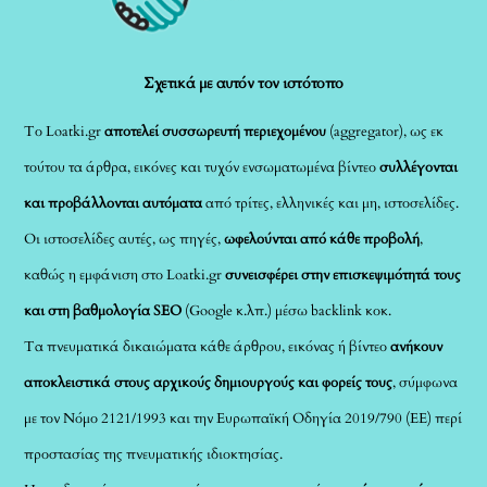
Top
Σχετικά με αυτόν τον ιστότοπο
Το Loatki.gr
αποτελεί συσσωρευτή περιεχομένου
(aggregator), ως εκ
τούτου τα άρθρα, εικόνες και τυχόν ενσωματωμένα βίντεο
συλλέγονται
και προβάλλονται αυτόματα
από τρίτες, ελληνικές και μη, ιστοσελίδες.
Οι ιστοσελίδες αυτές, ως πηγές,
ωφελούνται από κάθε προβολή
,
καθώς η εμφάνιση στο Loatki.gr
συνεισφέρει στην επισκεψιμότητά τους
και στη βαθμολογία SEO
(Google κ.λπ.) μέσω backlink κοκ.
Τα πνευματικά δικαιώματα κάθε άρθρου, εικόνας ή βίντεο
ανήκουν
αποκλειστικά στους αρχικούς δημιουργούς και φορείς τους
, σύμφωνα
με τον Νόμο 2121/1993 και την Ευρωπαϊκή Οδηγία 2019/790 (ΕΕ) περί
προστασίας της πνευματικής ιδιοκτησίας.