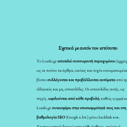
Σχετικά με αυτόν τον ιστότοπο
Το Loatki.gr
αποτελεί συσσωρευτή περιεχομένου
(aggreg
ως εκ τούτου τα άρθρα, εικόνες και τυχόν ενσωματωμέν
βίντεο
συλλέγονται και προβάλλονται αυτόματα
από τρ
ελληνικές και μη, ιστοσελίδες. Οι ιστοσελίδες αυτές, ως
πηγές,
ωφελούνται από κάθε προβολή
, καθώς η εμφάνι
Loatki.gr
συνεισφέρει στην επισκεψιμότητά τους και στη
βαθμολογία SEO
(Google κ.λπ.) μέσω backlink κοκ.
Τα πνευματικά δικαιώματα κάθε άρθρου, εικόνας ή