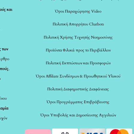
ούς και
Όροι Παραχώρησης Video
Πολιτική Απορρήτου Chatbots
ς
Πολιτική Χρήσης Τεχνητής Νοημοσύνης
ς των
Προϊόντα Φιλικά προς το Περιβάλλον
άρθρο
Πολιτική Εκπτώσεων και Προσφορών
οπούς
,
Όροι Affiliate Συνδέσμων & Προωθητικού Υλικού
ο
Πολιτική Διαφημιστικής Διαφάνειας
ένου
Όροι Προγράμματος Επιβράβευσης
καμία
Όροι Υποβολής και Δημοσίευσης Αγγελιών
τυχόν