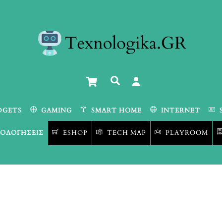
Cart
Αναζήτηση
DGETS
GAMING
SMART HOME
INTERNET
ΟΛΟΓΉΣΕΙΣ
ESHOP
TECH MAP
PLAYROOM