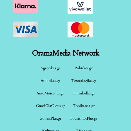
OramaMedia Network
Agrotikes.gr
Politikes.gr
Athlitikes.gr
Texnologika.gr
AutoMotoPlus.gr
Thisishellas.gr
GnosiGiaOlous.gr
Topikanea.gr
GoneisPlus.gr
TourismosPlus.gr
Kultura.gr
TVnea.gr