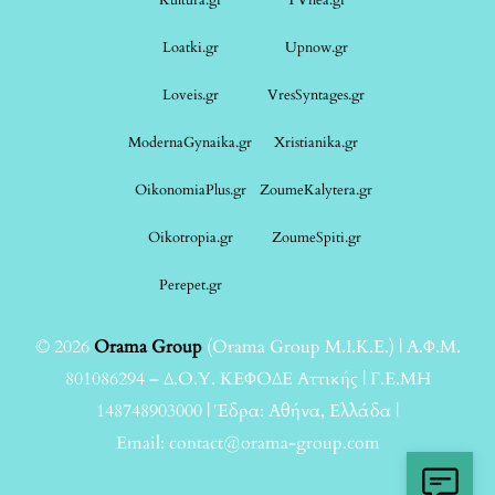
Loatki.gr
Upnow.gr
Loveis.gr
VresSyntages.gr
ModernaGynaika.gr
Xristianika.gr
OikonomiaPlus.gr
ZoumeKalytera.gr
Oikotropia.gr
ZoumeSpiti.gr
Perepet.gr
© 2026
Orama Group
(Orama Group Μ.Ι.Κ.Ε.) | Α.Φ.Μ.
801086294 – Δ.Ο.Υ. ΚΕΦΟΔΕ Αττικής | Γ.Ε.ΜΗ
148748903000 | Έδρα: Αθήνα, Ελλάδα |
Email: contact@orama-group.com