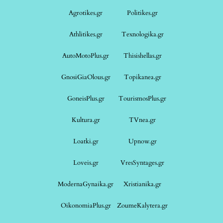
Agrotikes.gr
Politikes.gr
Athlitikes.gr
Texnologika.gr
AutoMotoPlus.gr
Thisishellas.gr
GnosiGiaOlous.gr
Topikanea.gr
GoneisPlus.gr
TourismosPlus.gr
Kultura.gr
TVnea.gr
Loatki.gr
Upnow.gr
Loveis.gr
VresSyntages.gr
ModernaGynaika.gr
Xristianika.gr
OikonomiaPlus.gr
ZoumeKalytera.gr