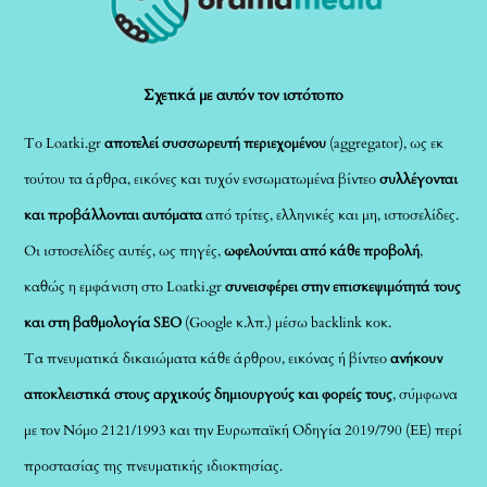
To
Top
Σχετικά με αυτόν τον ιστότοπο
Το Loatki.gr
αποτελεί συσσωρευτή περιεχομένου
(aggregator), ως εκ
τούτου τα άρθρα, εικόνες και τυχόν ενσωματωμένα βίντεο
συλλέγονται
και προβάλλονται αυτόματα
από τρίτες, ελληνικές και μη, ιστοσελίδες.
Οι ιστοσελίδες αυτές, ως πηγές,
ωφελούνται από κάθε προβολή
,
καθώς η εμφάνιση στο Loatki.gr
συνεισφέρει στην επισκεψιμότητά τους
και στη βαθμολογία SEO
(Google κ.λπ.) μέσω backlink κοκ.
Τα πνευματικά δικαιώματα κάθε άρθρου, εικόνας ή βίντεο
ανήκουν
αποκλειστικά στους αρχικούς δημιουργούς και φορείς τους
, σύμφωνα
με τον Νόμο 2121/1993 και την Ευρωπαϊκή Οδηγία 2019/790 (ΕΕ) περί
προστασίας της πνευματικής ιδιοκτησίας.