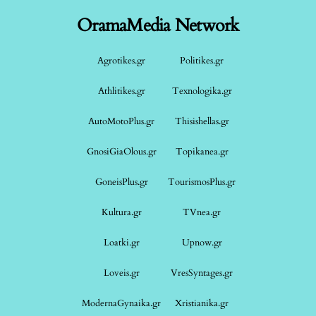
OramaMedia Network
Agrotikes.gr
Politikes.gr
Athlitikes.gr
Texnologika.gr
AutoMotoPlus.gr
Thisishellas.gr
GnosiGiaOlous.gr
Topikanea.gr
GoneisPlus.gr
TourismosPlus.gr
Kultura.gr
TVnea.gr
Loatki.gr
Upnow.gr
Loveis.gr
VresSyntages.gr
ModernaGynaika.gr
Xristianika.gr