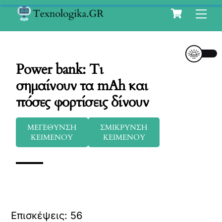
Cart
Skip
Me
to
content
Power bank: Τι
σημαίνουν τα mAh και
πόσες φορτίσεις δίνουν
ΜΕΓΕΘΥΝΣΗ
ΣΜΙΚΡΥΝΣΗ
ΚΕΙΜΕΝΟΥ
ΚΕΙΜΕΝΟΥ
Επισκέψεις:
56