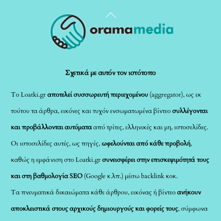
Back
To
Top
Σχετικά με αυτόν τον ιστότοπο
Το Loatki.gr
αποτελεί συσσωρευτή περιεχομένου
(aggregator), ως εκ
τούτου τα άρθρα, εικόνες και τυχόν ενσωματωμένα βίντεο
συλλέγονται
και προβάλλονται αυτόματα
από τρίτες, ελληνικές και μη, ιστοσελίδες.
Οι ιστοσελίδες αυτές, ως πηγές,
ωφελούνται από κάθε προβολή
,
καθώς η εμφάνιση στο Loatki.gr
συνεισφέρει στην επισκεψιμότητά τους
και στη βαθμολογία SEO
(Google κ.λπ.) μέσω backlink κοκ.
Τα πνευματικά δικαιώματα κάθε άρθρου, εικόνας ή βίντεο
ανήκουν
αποκλειστικά στους αρχικούς δημιουργούς και φορείς τους
, σύμφωνα