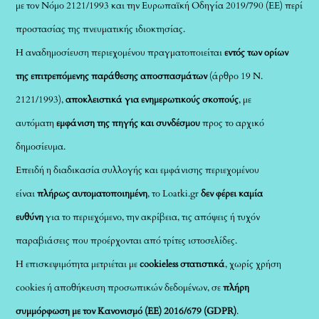
με τον Νόμο 2121/1993 και την Ευρωπαϊκή Οδηγία 2019/790 (ΕΕ) περί
προστασίας της πνευματικής ιδιοκτησίας.
Η αναδημοσίευση περιεχομένου πραγματοποιείται
εντός των ορίων
της επιτρεπόμενης παράθεσης αποσπασμάτων
(άρθρο 19 Ν.
2121/1993),
αποκλειστικά για ενημερωτικούς σκοπούς
, με
αυτόματη
εμφάνιση της πηγής και συνδέσμου
προς το αρχικό
δημοσίευμα.
Επειδή η διαδικασία συλλογής και εμφάνισης περιεχομένου
είναι
πλήρως αυτοματοποιημένη
, το Loatki.gr
δεν φέρει καμία
ευθύνη
για το περιεχόμενο, την ακρίβεια, τις απόψεις ή τυχόν
παραβιάσεις που προέρχονται από τρίτες ιστοσελίδες.
Η επισκεψιμότητα μετριέται με
cookieless στατιστικά
, χωρίς χρήση
cookies ή αποθήκευση προσωπικών δεδομένων, σε
πλήρη
συμμόρφωση με τον Κανονισμό (ΕΕ) 2016/679 (GDPR)
.