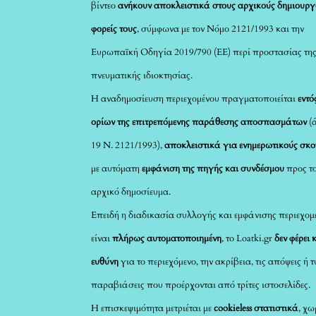
βίντεο
ανήκουν αποκλειστικά στους αρχικούς δημιουργ
φορείς τους
, σύμφωνα με τον Νόμο 2121/1993 και την
Ευρωπαϊκή Οδηγία 2019/790 (ΕΕ) περί προστασίας τη
πνευματικής ιδιοκτησίας.
Η αναδημοσίευση περιεχομένου πραγματοποιείται
εντό
ορίων της επιτρεπόμενης παράθεσης αποσπασμάτων
(
19 Ν. 2121/1993),
αποκλειστικά για ενημερωτικούς σκ
με αυτόματη
εμφάνιση της πηγής και συνδέσμου
προς τ
αρχικό δημοσίευμα.
Επειδή η διαδικασία συλλογής και εμφάνισης περιεχομ
είναι
πλήρως αυτοματοποιημένη
, το Loatki.gr
δεν φέρει 
ευθύνη
για το περιεχόμενο, την ακρίβεια, τις απόψεις ή 
παραβιάσεις που προέρχονται από τρίτες ιστοσελίδες.
Η επισκεψιμότητα μετριέται με
cookieless στατιστικά
, χω