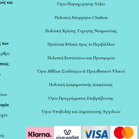
ούς και
Όροι Παραχώρησης Video
Πολιτική Απορρήτου Chatbots
ς
Πολιτική Χρήσης Τεχνητής Νοημοσύνης
ς των
Προϊόντα Φιλικά προς το Περιβάλλον
άρθρο
Πολιτική Εκπτώσεων και Προσφορών
οπούς
,
Όροι Affiliate Συνδέσμων & Προωθητικού Υλικού
ο
Πολιτική Διαφημιστικής Διαφάνειας
ένου
Όροι Προγράμματος Επιβράβευσης
καμία
Όροι Υποβολής και Δημοσίευσης Αγγελιών
τυχόν
ρίς