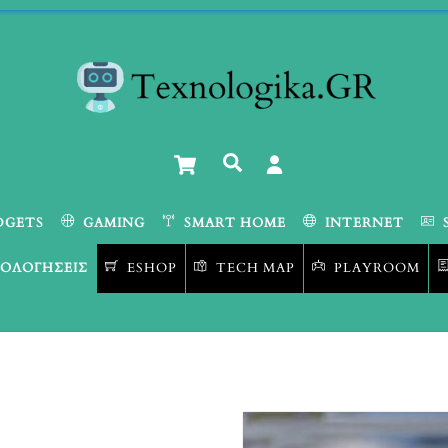
Cart
Αναζήτηση
DGETS
GAMING
SMART HOME
INTERNET
ΟΛΟΓΉΣΕΙΣ
ESHOP
TECH MAP
PLAYROOM