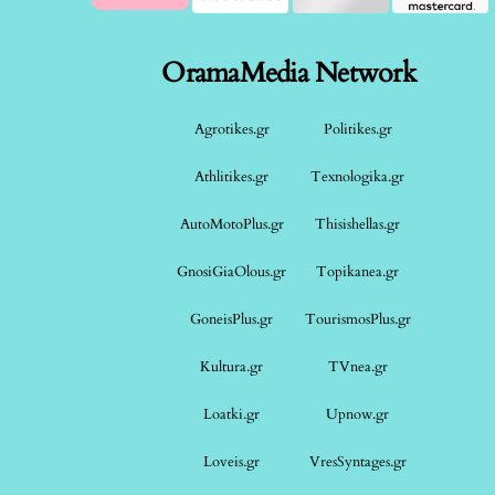
OramaMedia Network
Agrotikes.gr
Politikes.gr
Athlitikes.gr
Texnologika.gr
AutoMotoPlus.gr
Thisishellas.gr
GnosiGiaOlous.gr
Topikanea.gr
GoneisPlus.gr
TourismosPlus.gr
Kultura.gr
TVnea.gr
Loatki.gr
Upnow.gr
Loveis.gr
VresSyntages.gr