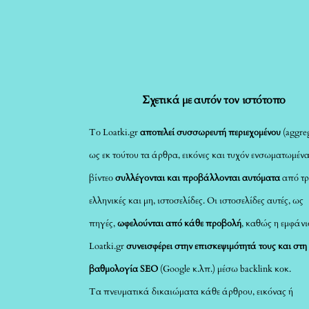
Σχετικά με αυτόν τον ιστότοπο
Το Loatki.gr
αποτελεί συσσωρευτή περιεχομένου
(aggreg
ως εκ τούτου τα άρθρα, εικόνες και τυχόν ενσωματωμέν
βίντεο
συλλέγονται και προβάλλονται αυτόματα
από τρ
ελληνικές και μη, ιστοσελίδες. Οι ιστοσελίδες αυτές, ως
πηγές,
ωφελούνται από κάθε προβολή
, καθώς η εμφάνι
Loatki.gr
συνεισφέρει στην επισκεψιμότητά τους και στη
βαθμολογία SEO
(Google κ.λπ.) μέσω backlink κοκ.
Τα πνευματικά δικαιώματα κάθε άρθρου, εικόνας ή