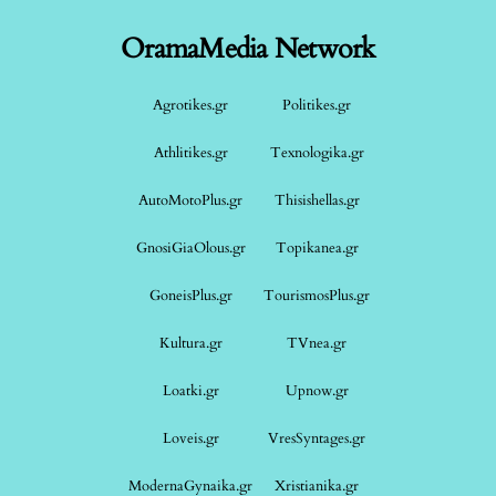
OramaMedia Network
Agrotikes.gr
Politikes.gr
Athlitikes.gr
Texnologika.gr
AutoMotoPlus.gr
Thisishellas.gr
GnosiGiaOlous.gr
Topikanea.gr
GoneisPlus.gr
TourismosPlus.gr
Kultura.gr
TVnea.gr
Loatki.gr
Upnow.gr
Loveis.gr
VresSyntages.gr
ModernaGynaika.gr
Xristianika.gr