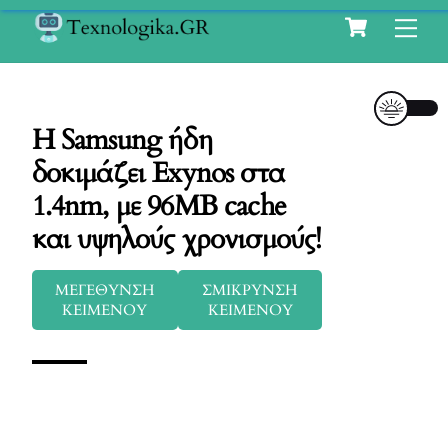
Cart
Skip
Me
to
content
H Samsung ήδη
δοκιμάζει Exynos στα
1.4nm, με 96MB cache
και υψηλούς χρονισμούς!
ΜΕΓΕΘΥΝΣΗ
ΣΜΙΚΡΥΝΣΗ
ΚΕΙΜΕΝΟΥ
ΚΕΙΜΕΝΟΥ