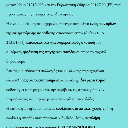
με τον Νόμο 2121/1993 και την Ευρωπαϊκή Οδηγία 2019/790 (ΕΕ) περί
προστασίας της πνευματικής ιδιοκτησίας.
Η αναδημοσίευση περιεχομένου πραγματοποιείται
εντός των ορίων
της επιτρεπόμενης παράθεσης αποσπασμάτων
(άρθρο 19 Ν.
2121/1993),
αποκλειστικά για ενημερωτικούς σκοπούς
, με
αυτόματη
εμφάνιση της πηγής και συνδέσμου
προς το αρχικό
δημοσίευμα.
Επειδή η διαδικασία συλλογής και εμφάνισης περιεχομένου
είναι
πλήρως αυτοματοποιημένη
, το Loatki.gr
δεν φέρει καμία
ευθύνη
για το περιεχόμενο, την ακρίβεια, τις απόψεις ή τυχόν
παραβιάσεις που προέρχονται από τρίτες ιστοσελίδες.
Η επισκεψιμότητα μετριέται με
cookieless στατιστικά
, χωρίς χρήση
cookies ή αποθήκευση προσωπικών δεδομένων, σε
πλήρη
συμμόρφωση με τον Κανονισμό (ΕΕ) 2016/679 (GDPR)
.