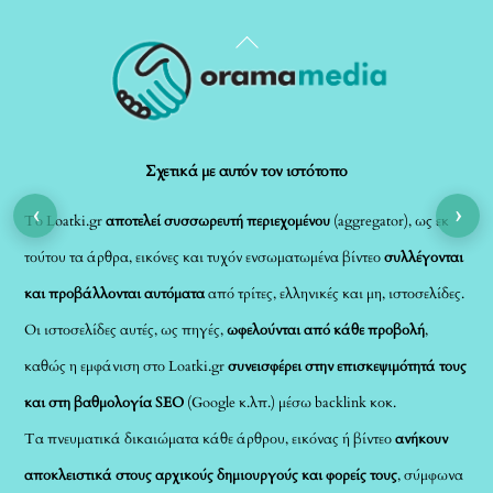
Back
To
Top
Σχετικά με αυτόν τον ιστότοπο
‹
›
Το Loatki.gr
αποτελεί συσσωρευτή περιεχομένου
(aggregator), ως εκ
τούτου τα άρθρα, εικόνες και τυχόν ενσωματωμένα βίντεο
συλλέγονται
και προβάλλονται αυτόματα
από τρίτες, ελληνικές και μη, ιστοσελίδες.
Οι ιστοσελίδες αυτές, ως πηγές,
ωφελούνται από κάθε προβολή
,
καθώς η εμφάνιση στο Loatki.gr
συνεισφέρει στην επισκεψιμότητά τους
και στη βαθμολογία SEO
(Google κ.λπ.) μέσω backlink κοκ.
Τα πνευματικά δικαιώματα κάθε άρθρου, εικόνας ή βίντεο
ανήκουν
αποκλειστικά στους αρχικούς δημιουργούς και φορείς τους
, σύμφωνα