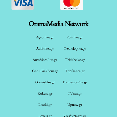
OramaMedia Network
Agrotikes.gr
Politikes.gr
Athlitikes.gr
Texnologika.gr
AutoMotoPlus.gr
Thisishellas.gr
GnosiGiaOlous.gr
Topikanea.gr
GoneisPlus.gr
TourismosPlus.gr
Kultura.gr
TVnea.gr
Loatki.gr
Upnow.gr
Loveis.gr
VresSyntages.gr