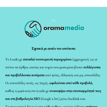
Back
To
Top
Σχετικά με αυτόν τον ιστότοπο
Το Loatki.gr
αποτελεί συσσωρευτή περιεχομένου
(aggregator), ως εκ
τούτου τα άρθρα, εικόνες και τυχόν ενσωματωμένα βίντεο
συλλέγονται
και προβάλλονται αυτόματα
από τρίτες, ελληνικές και μη, ιστοσελίδες.
Οι ιστοσελίδες αυτές, ως πηγές,
ωφελούνται από κάθε προβολή
,
καθώς η εμφάνιση στο Loatki.gr
συνεισφέρει στην επισκεψιμότητά τους
και στη βαθμολογία SEO
(Google κ.λπ.) μέσω backlink κοκ.
Τα πνευματικά δικαιώματα κάθε άρθρου, εικόνας ή βίντεο
ανήκουν