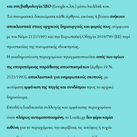
και στη βαθμολογία SEO
(Google κ.λπ.) μέσω backlink κοκ.
Τα πνευματικά δικαιώματα κάθε άρθρου, εικόνας ή βίντεο
ανήκουν
αποκλειστικά στους αρχικούς δημιουργούς και φορείς τους
, σύμφωνα
με τον Νόμο 2121/1993 και την Ευρωπαϊκή Οδηγία 2019/790 (ΕΕ) περί
προστασίας της πνευματικής ιδιοκτησίας.
Η αναδημοσίευση περιεχομένου πραγματοποιείται
εντός των ορίων
της επιτρεπόμενης παράθεσης αποσπασμάτων
(άρθρο 19 Ν.
2121/1993),
αποκλειστικά για ενημερωτικούς σκοπούς
, με
αυτόματη
εμφάνιση της πηγής και συνδέσμου
προς το αρχικό
δημοσίευμα.
Επειδή η διαδικασία συλλογής και εμφάνισης περιεχομένου
είναι
πλήρως αυτοματοποιημένη
, το Loatki.gr
δεν φέρει καμία
ευθύνη
για το περιεχόμενο, την ακρίβεια, τις απόψεις ή τυχόν