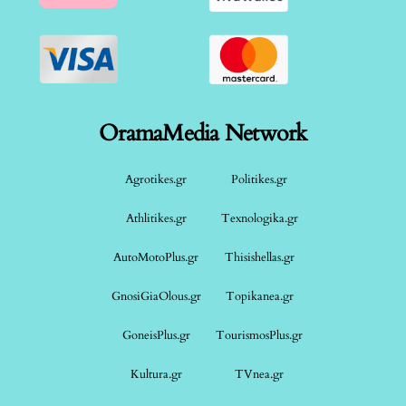
OramaMedia Network
Agrotikes.gr
Politikes.gr
Athlitikes.gr
Texnologika.gr
AutoMotoPlus.gr
Thisishellas.gr
GnosiGiaOlous.gr
Topikanea.gr
GoneisPlus.gr
TourismosPlus.gr
Kultura.gr
TVnea.gr