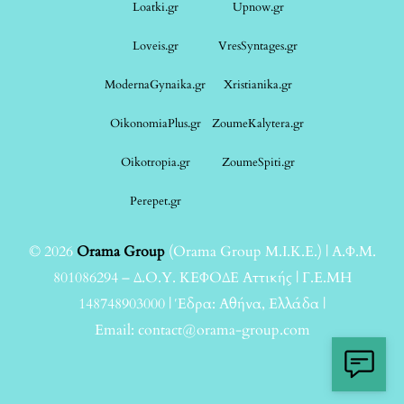
Loatki.gr
Upnow.gr
Loveis.gr
VresSyntages.gr
ModernaGynaika.gr
Xristianika.gr
OikonomiaPlus.gr
ZoumeKalytera.gr
Oikotropia.gr
ZoumeSpiti.gr
Perepet.gr
© 2026
Orama Group
(Orama Group Μ.Ι.Κ.Ε.) | Α.Φ.Μ.
801086294 – Δ.Ο.Υ. ΚΕΦΟΔΕ Αττικής | Γ.Ε.ΜΗ
148748903000 | Έδρα: Αθήνα, Ελλάδα |
Email: contact@orama-group.com