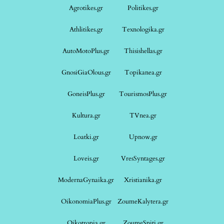
Agrotikes.gr
Politikes.gr
Athlitikes.gr
Texnologika.gr
AutoMotoPlus.gr
Thisishellas.gr
GnosiGiaOlous.gr
Topikanea.gr
GoneisPlus.gr
TourismosPlus.gr
Kultura.gr
TVnea.gr
Loatki.gr
Upnow.gr
Loveis.gr
VresSyntages.gr
ModernaGynaika.gr
Xristianika.gr
OikonomiaPlus.gr
ZoumeKalytera.gr
Oikotropia.gr
ZoumeSpiti.gr