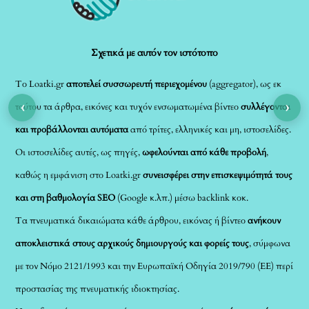
Top
Σχετικά με αυτόν τον ιστότοπο
Το Loatki.gr
αποτελεί συσσωρευτή περιεχομένου
(aggregator), ως εκ
‹
›
τούτου τα άρθρα, εικόνες και τυχόν ενσωματωμένα βίντεο
συλλέγονται
και προβάλλονται αυτόματα
από τρίτες, ελληνικές και μη, ιστοσελίδες.
Οι ιστοσελίδες αυτές, ως πηγές,
ωφελούνται από κάθε προβολή
,
καθώς η εμφάνιση στο Loatki.gr
συνεισφέρει στην επισκεψιμότητά τους
και στη βαθμολογία SEO
(Google κ.λπ.) μέσω backlink κοκ.
Τα πνευματικά δικαιώματα κάθε άρθρου, εικόνας ή βίντεο
ανήκουν
αποκλειστικά στους αρχικούς δημιουργούς και φορείς τους
, σύμφωνα
με τον Νόμο 2121/1993 και την Ευρωπαϊκή Οδηγία 2019/790 (ΕΕ) περί
προστασίας της πνευματικής ιδιοκτησίας.