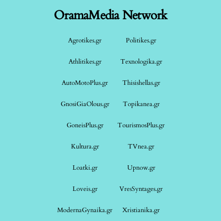
OramaMedia Network
Agrotikes.gr
Politikes.gr
Athlitikes.gr
Texnologika.gr
AutoMotoPlus.gr
Thisishellas.gr
GnosiGiaOlous.gr
Topikanea.gr
GoneisPlus.gr
TourismosPlus.gr
Kultura.gr
TVnea.gr
Loatki.gr
Upnow.gr
Loveis.gr
VresSyntages.gr
ModernaGynaika.gr
Xristianika.gr