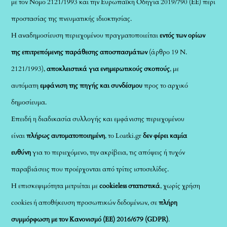
με τον Νόμο 2121/1993 και την Ευρωπαϊκή Οδηγία 2019/790 (ΕΕ) περί
προστασίας της πνευματικής ιδιοκτησίας.
Η αναδημοσίευση περιεχομένου πραγματοποιείται
εντός των ορίων
της επιτρεπόμενης παράθεσης αποσπασμάτων
(άρθρο 19 Ν.
2121/1993),
αποκλειστικά για ενημερωτικούς σκοπούς
, με
αυτόματη
εμφάνιση της πηγής και συνδέσμου
προς το αρχικό
δημοσίευμα.
Επειδή η διαδικασία συλλογής και εμφάνισης περιεχομένου
είναι
πλήρως αυτοματοποιημένη
, το Loatki.gr
δεν φέρει καμία
ευθύνη
για το περιεχόμενο, την ακρίβεια, τις απόψεις ή τυχόν
παραβιάσεις που προέρχονται από τρίτες ιστοσελίδες.
Η επισκεψιμότητα μετριέται με
cookieless στατιστικά
, χωρίς χρήση
cookies ή αποθήκευση προσωπικών δεδομένων, σε
πλήρη
συμμόρφωση με τον Κανονισμό (ΕΕ) 2016/679 (GDPR)
.