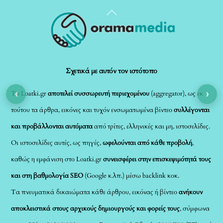
Back
To
Top
Σχετικά με αυτόν τον ιστότοπο
‹
›
Το Loatki.gr
αποτελεί συσσωρευτή περιεχομένου
(aggregator), ως εκ
τούτου τα άρθρα, εικόνες και τυχόν ενσωματωμένα βίντεο
συλλέγονται
και προβάλλονται αυτόματα
από τρίτες, ελληνικές και μη, ιστοσελίδες.
Οι ιστοσελίδες αυτές, ως πηγές,
ωφελούνται από κάθε προβολή
,
καθώς η εμφάνιση στο Loatki.gr
συνεισφέρει στην επισκεψιμότητά τους
και στη βαθμολογία SEO
(Google κ.λπ.) μέσω backlink κοκ.
Τα πνευματικά δικαιώματα κάθε άρθρου, εικόνας ή βίντεο
ανήκουν
αποκλειστικά στους αρχικούς δημιουργούς και φορείς τους
, σύμφωνα