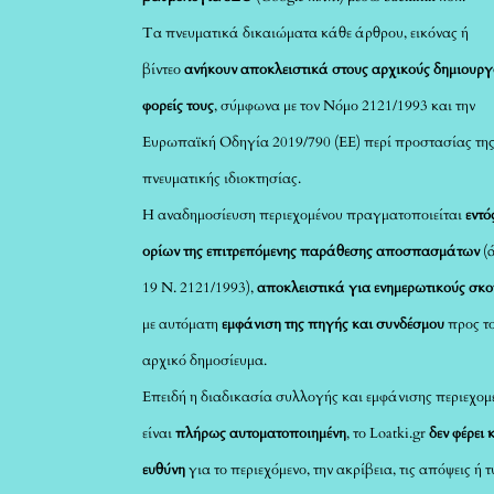
Τα πνευματικά δικαιώματα κάθε άρθρου, εικόνας ή
βίντεο
ανήκουν αποκλειστικά στους αρχικούς δημιουργ
φορείς τους
, σύμφωνα με τον Νόμο 2121/1993 και την
Ευρωπαϊκή Οδηγία 2019/790 (ΕΕ) περί προστασίας τη
πνευματικής ιδιοκτησίας.
Η αναδημοσίευση περιεχομένου πραγματοποιείται
εντό
ορίων της επιτρεπόμενης παράθεσης αποσπασμάτων
(
19 Ν. 2121/1993),
αποκλειστικά για ενημερωτικούς σκ
με αυτόματη
εμφάνιση της πηγής και συνδέσμου
προς τ
αρχικό δημοσίευμα.
Επειδή η διαδικασία συλλογής και εμφάνισης περιεχομ
είναι
πλήρως αυτοματοποιημένη
, το Loatki.gr
δεν φέρει 
ευθύνη
για το περιεχόμενο, την ακρίβεια, τις απόψεις ή 