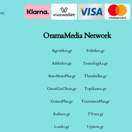
ρίς
OramaMedia Network
Agrotikes.gr
Politikes.gr
Athlitikes.gr
Texnologika.gr
AutoMotoPlus.gr
Thisishellas.gr
GnosiGiaOlous.gr
Topikanea.gr
GoneisPlus.gr
TourismosPlus.gr
Kultura.gr
TVnea.gr
Loatki.gr
Upnow.gr