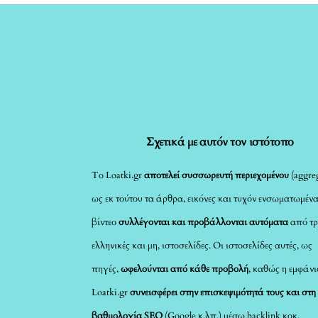
Σχετικά με αυτόν τον ιστότοπο
Το Loatki.gr
αποτελεί συσσωρευτή περιεχομένου
(aggreg
ως εκ τούτου τα άρθρα, εικόνες και τυχόν ενσωματωμέν
βίντεο
συλλέγονται και προβάλλονται αυτόματα
από τρ
ελληνικές και μη, ιστοσελίδες. Οι ιστοσελίδες αυτές, ως
πηγές,
ωφελούνται από κάθε προβολή
, καθώς η εμφάνι
Loatki.gr
συνεισφέρει στην επισκεψιμότητά τους και στη
βαθμολογία SEO
(Google κ.λπ.) μέσω backlink κοκ.