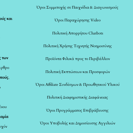
Όροι Συμμετοχής σε Παιχνίδια & Διαγωνισμούς
ούς και
Όροι Παραχώρησης Video
Πολιτική Απορρήτου Chatbots
ς
Πολιτική Χρήσης Τεχνητής Νοημοσύνης
ς των
Προϊόντα Φιλικά προς το Περιβάλλον
άρθρο
Πολιτική Εκπτώσεων και Προσφορών
οπούς
,
Όροι Affiliate Συνδέσμων & Προωθητικού Υλικού
ο
Πολιτική Διαφημιστικής Διαφάνειας
ένου
Όροι Προγράμματος Επιβράβευσης
καμία
Όροι Υποβολής και Δημοσίευσης Αγγελιών
τυχόν