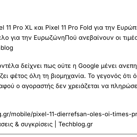
Pixel 11 Pro XL και Pixel 11 Pro Fold για την Ε
τέλο για την Ευρωζώνη
Πού ανεβαίνουν οι τιμές
blog
οντέλα δείχνει πως ούτε η Google μένει ανεπ
ει φέτος όλη τη βιομηχανία. Το γεγονός ότι 
αφού ο αγοραστής δεν χρειάζεται να πληρώσει
g.gr/mobile/pixel-11-dierrefsan-oles-oi-times-p
εις & συγκρίσεις | Techblog.gr