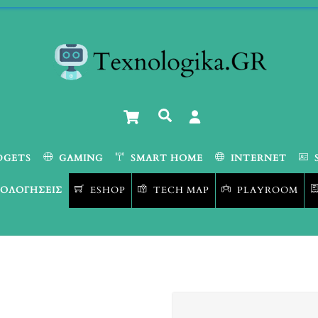
Cart
Αναζήτηση
DGETS
GAMING
SMART HOME
INTERNET
ΟΛΟΓΉΣΕΙΣ
ESHOP
TECH MAP
PLAYROOM