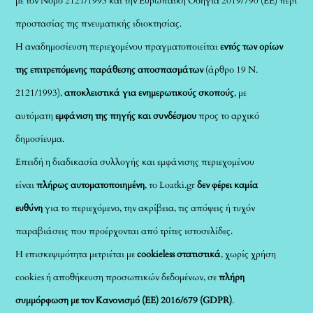
με τον Νόμο 2121/1993 και την Ευρωπαϊκή Οδηγία 2019/790 (ΕΕ) περί
προστασίας της πνευματικής ιδιοκτησίας.
Η αναδημοσίευση περιεχομένου πραγματοποιείται
εντός των ορίων
της επιτρεπόμενης παράθεσης αποσπασμάτων
(άρθρο 19 Ν.
2121/1993),
αποκλειστικά για ενημερωτικούς σκοπούς
, με
αυτόματη
εμφάνιση της πηγής και συνδέσμου
προς το αρχικό
δημοσίευμα.
Επειδή η διαδικασία συλλογής και εμφάνισης περιεχομένου
είναι
πλήρως αυτοματοποιημένη
, το Loatki.gr
δεν φέρει καμία
ευθύνη
για το περιεχόμενο, την ακρίβεια, τις απόψεις ή τυχόν
παραβιάσεις που προέρχονται από τρίτες ιστοσελίδες.
Η επισκεψιμότητα μετριέται με
cookieless στατιστικά
, χωρίς χρήση
cookies ή αποθήκευση προσωπικών δεδομένων, σε
πλήρη
συμμόρφωση με τον Κανονισμό (ΕΕ) 2016/679 (GDPR)
.