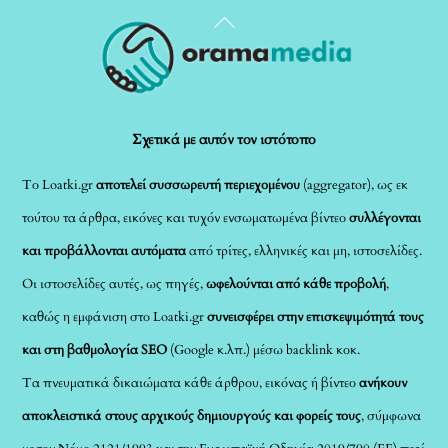
Back
To
Top
Σχετικά με αυτόν τον ιστότοπο
Το Loatki.gr
αποτελεί συσσωρευτή περιεχομένου
(aggregator), ως εκ
τούτου τα άρθρα, εικόνες και τυχόν ενσωματωμένα βίντεο
συλλέγονται
και προβάλλονται αυτόματα
από τρίτες, ελληνικές και μη, ιστοσελίδες.
Οι ιστοσελίδες αυτές, ως πηγές,
ωφελούνται από κάθε προβολή
,
καθώς η εμφάνιση στο Loatki.gr
συνεισφέρει στην επισκεψιμότητά τους
και στη βαθμολογία SEO
(Google κ.λπ.) μέσω backlink κοκ.
Τα πνευματικά δικαιώματα κάθε άρθρου, εικόνας ή βίντεο
ανήκουν
αποκλειστικά στους αρχικούς δημιουργούς και φορείς τους
, σύμφωνα