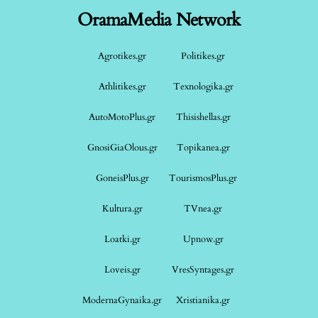
OramaMedia Network
Agrotikes.gr
Politikes.gr
Athlitikes.gr
Texnologika.gr
AutoMotoPlus.gr
Thisishellas.gr
GnosiGiaOlous.gr
Topikanea.gr
GoneisPlus.gr
TourismosPlus.gr
Kultura.gr
TVnea.gr
Loatki.gr
Upnow.gr
Loveis.gr
VresSyntages.gr
ModernaGynaika.gr
Xristianika.gr