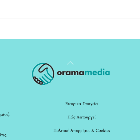
Back
To
Top
Εταιρικά Στοιχεία
ator),
Πώς Λειτουργεί
α
Πολιτική Απορρήτου & Cookies
ίτες,