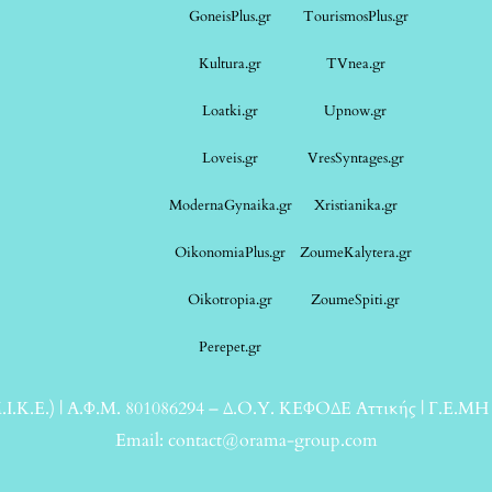
GoneisPlus.gr
TourismosPlus.gr
Kultura.gr
TVnea.gr
Loatki.gr
Upnow.gr
Loveis.gr
VresSyntages.gr
ModernaGynaika.gr
Xristianika.gr
OikonomiaPlus.gr
ZoumeKalytera.gr
Oikotropia.gr
ZoumeSpiti.gr
Perepet.gr
.Κ.Ε.) | Α.Φ.Μ. 801086294 – Δ.Ο.Υ. ΚΕΦΟΔΕ Αττικής | Γ.Ε.ΜΗ
Email: contact@orama-group.com