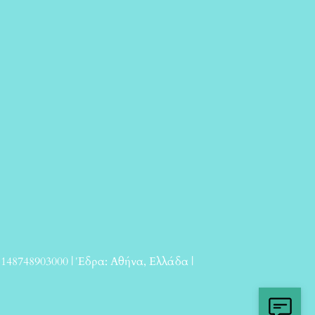
 148748903000 | Έδρα: Αθήνα, Ελλάδα |