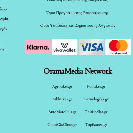
ένου
Όροι Προγράμματος Επιβράβευσης
καμία
Όροι Υποβολής και Δημοσίευσης Αγγελιών
τυχόν
ρίς
OramaMedia Network
Agrotikes.gr
Politikes.gr
Athlitikes.gr
Texnologika.gr
AutoMotoPlus.gr
Thisishellas.gr
GnosiGiaOlous.gr
Topikanea.gr