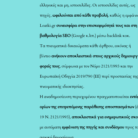
ελληνικές και μη, ιστοσελίδες. Οι ιστοσελίδες αυτές, ως
πηγές,
ωφελούνται από κάθε προβολή
, καθώς η εμφάνι
Loatki.gr
συνεισφέρει στην επισκεψιμότητά τους και στη
βαθμολογία SEO
(Google κ.λπ.) μέσω backlink κοκ.
Τα πνευματικά δικαιώματα κάθε άρθρου, εικόνας ή
βίντεο
ανήκουν αποκλειστικά στους αρχικούς δημιουργ
φορείς τους
, σύμφωνα με τον Νόμο 2121/1993 και την
Ευρωπαϊκή Οδηγία 2019/790 (ΕΕ) περί προστασίας τη
πνευματικής ιδιοκτησίας.
Η αναδημοσίευση περιεχομένου πραγματοποιείται
εντό
ορίων της επιτρεπόμενης παράθεσης αποσπασμάτων
(
19 Ν. 2121/1993),
αποκλειστικά για ενημερωτικούς σκ
με αυτόματη
εμφάνιση της πηγής και συνδέσμου
προς τ
αρχικό δημοσίευμα.