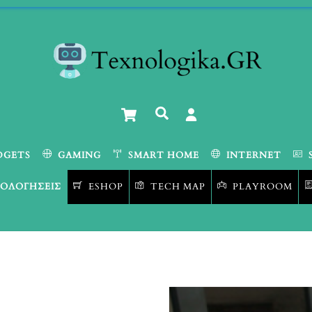
Cart
Αναζήτηση
DGETS
GAMING
SMART HOME
INTERNET
ΟΛΟΓΉΣΕΙΣ
ESHOP
TECH MAP
PLAYROOM