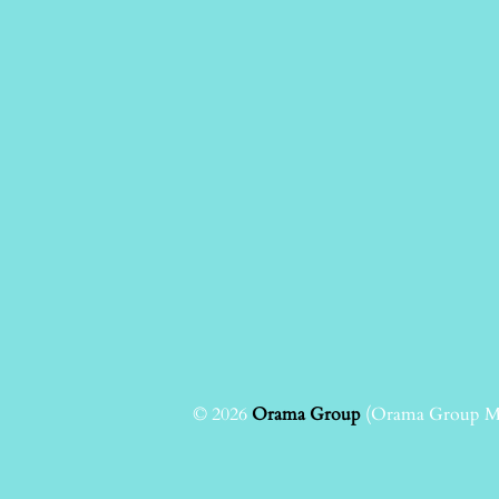
© 2026
Orama Group
(Orama Group Μ.Ι