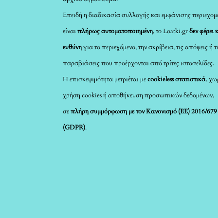
Επειδή η διαδικασία συλλογής και εμφάνισης περιεχομ
είναι
πλήρως αυτοματοποιημένη
, το Loatki.gr
δεν φέρει 
ευθύνη
για το περιεχόμενο, την ακρίβεια, τις απόψεις ή 
παραβιάσεις που προέρχονται από τρίτες ιστοσελίδες.
Η επισκεψιμότητα μετριέται με
cookieless στατιστικά
, χω
χρήση cookies ή αποθήκευση προσωπικών δεδομένων,
σε
πλήρη συμμόρφωση με τον Κανονισμό (ΕΕ) 2016/679
(GDPR)
.