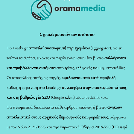
To
Top
Σχετικά με αυτόν τον ιστότοπο
Το Loatki.gr
αποτελεί συσσωρευτή περιεχομένου
(aggregator), ως εκ
τούτου τα άρθρα, εικόνες και τυχόν ενσωματωμένα βίντεο
συλλέγονται
και προβάλλονται αυτόματα
από τρίτες, ελληνικές και μη, ιστοσελίδες.
Οι ιστοσελίδες αυτές, ως πηγές,
ωφελούνται από κάθε προβολή
,
καθώς η εμφάνιση στο Loatki.gr
συνεισφέρει στην επισκεψιμότητά τους
και στη βαθμολογία SEO
(Google κ.λπ.) μέσω backlink κοκ.
Τα πνευματικά δικαιώματα κάθε άρθρου, εικόνας ή βίντεο
ανήκουν
αποκλειστικά στους αρχικούς δημιουργούς και φορείς τους
, σύμφωνα
με τον Νόμο 2121/1993 και την Ευρωπαϊκή Οδηγία 2019/790 (ΕΕ) περί