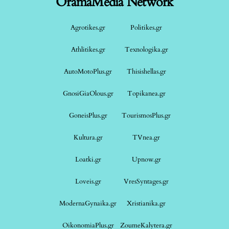
OramaMedia Network
Agrotikes.gr
Politikes.gr
Athlitikes.gr
Texnologika.gr
AutoMotoPlus.gr
Thisishellas.gr
GnosiGiaOlous.gr
Topikanea.gr
GoneisPlus.gr
TourismosPlus.gr
Kultura.gr
TVnea.gr
Loatki.gr
Upnow.gr
Loveis.gr
VresSyntages.gr
ModernaGynaika.gr
Xristianika.gr
OikonomiaPlus.gr
ZoumeKalytera.gr