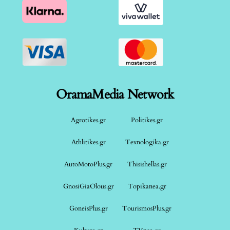
OramaMedia Network
Agrotikes.gr
Politikes.gr
Athlitikes.gr
Texnologika.gr
AutoMotoPlus.gr
Thisishellas.gr
GnosiGiaOlous.gr
Topikanea.gr
GoneisPlus.gr
TourismosPlus.gr