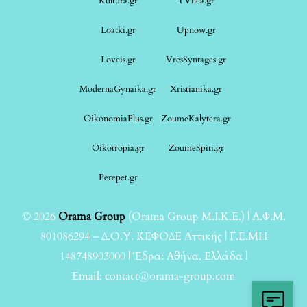
Kultura.gr
TVnea.gr
Loatki.gr
Upnow.gr
Loveis.gr
VresSyntages.gr
ModernaGynaika.gr
Xristianika.gr
OikonomiaPlus.gr
ZoumeKalytera.gr
Oikotropia.gr
ZoumeSpiti.gr
Perepet.gr
© 2026
Orama Group
(Orama Group Μ.Ι.Κ.Ε.) | Α.Φ.Μ.
801086294 – Δ.Ο.Υ. ΚΕΦΟΔΕ Αττικής | Γ.Ε.ΜΗ
148748903000 | Έδρα: Αθήνα, Ελλάδα |
Email: contact@orama-group.com