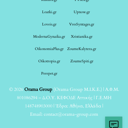
Loatki.gr
Upnow.gr
Loveis.gr
VresSyntages.gr
ModernaGynaika.gr
Xristianika.gr
OikonomiaPlus.gr
ZoumeKalytera.gr
Oikotropia.gr
ZoumeSpiti.gr
Perepet.gr
© 2026
Orama Group
(Orama Group Μ.Ι.Κ.Ε.) | Α.Φ.Μ.
801086294 – Δ.Ο.Υ. ΚΕΦΟΔΕ Αττικής | Γ.Ε.ΜΗ
148748903000 | Έδρα: Αθήνα, Ελλάδα |
Email: contact@orama-group.com