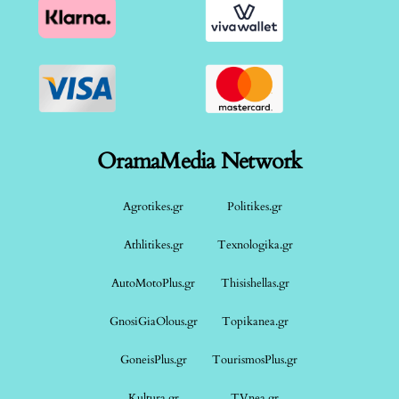
OramaMedia Network
Agrotikes.gr
Politikes.gr
Athlitikes.gr
Texnologika.gr
AutoMotoPlus.gr
Thisishellas.gr
GnosiGiaOlous.gr
Topikanea.gr
GoneisPlus.gr
TourismosPlus.gr
Kultura.gr
TVnea.gr