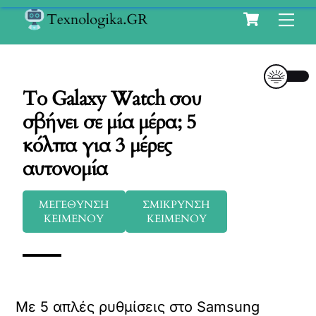
Cart
Skip
Me
to
content
Το Galaxy Watch σου
σβήνει σε μία μέρα; 5
κόλπα για 3 μέρες
αυτονομία
ΜΕΓΕΘΥΝΣΗ
ΣΜΙΚΡΥΝΣΗ
ΚΕΙΜΕΝΟΥ
ΚΕΙΜΕΝΟΥ
Με 5 απλές ρυθμίσεις στο Samsung