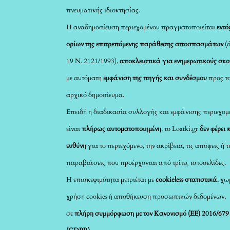
πνευματικής ιδιοκτησίας.
Η αναδημοσίευση περιεχομένου πραγματοποιείται
εντό
ορίων της επιτρεπόμενης παράθεσης αποσπασμάτων
(
19 Ν. 2121/1993),
αποκλειστικά για ενημερωτικούς σκ
με αυτόματη
εμφάνιση της πηγής και συνδέσμου
προς τ
αρχικό δημοσίευμα.
Επειδή η διαδικασία συλλογής και εμφάνισης περιεχομ
είναι
πλήρως αυτοματοποιημένη
, το Loatki.gr
δεν φέρει 
ευθύνη
για το περιεχόμενο, την ακρίβεια, τις απόψεις ή 
παραβιάσεις που προέρχονται από τρίτες ιστοσελίδες.
Η επισκεψιμότητα μετριέται με
cookieless στατιστικά
, χω
χρήση cookies ή αποθήκευση προσωπικών δεδομένων,
σε
πλήρη συμμόρφωση με τον Κανονισμό (ΕΕ) 2016/679