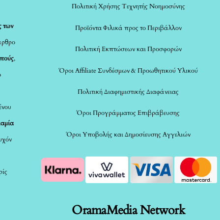
Πολιτική Χρήσης Τεχνητής Νοημοσύνης
ς των
Προϊόντα Φιλικά προς το Περιβάλλον
άρθρο
Πολιτική Εκπτώσεων και Προσφορών
οπούς
,
Όροι Affiliate Συνδέσμων & Προωθητικού Υλικού
ο
Πολιτική Διαφημιστικής Διαφάνειας
ένου
Όροι Προγράμματος Επιβράβευσης
καμία
Όροι Υποβολής και Δημοσίευσης Αγγελιών
τυχόν
ρίς
OramaMedia Network