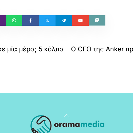
σε μία μέρα; 5 κόλπα
Ο CEO της Anker πρ
Back
To