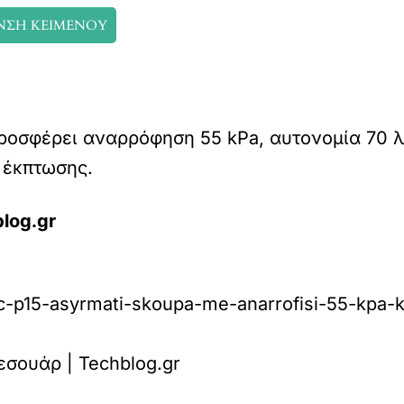
ΝΣΗ ΚΕΙΜΕΝΟΥ
προσφέρει αναρρόφηση 55 kPa, αυτονομία 70 
ό έκπτωσης.
log.gr
ic-p15-asyrmati-skoupa-me-anarrofisi-55-kpa-k
εσουάρ | Techblog.gr