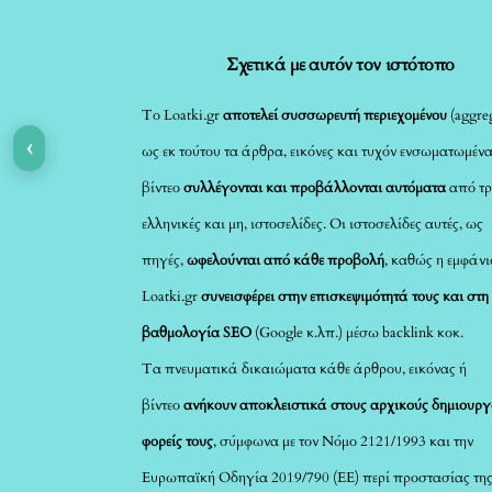
Σχετικά με αυτόν τον ιστότοπο
Το Loatki.gr
αποτελεί συσσωρευτή περιεχομένου
(aggreg
‹
ως εκ τούτου τα άρθρα, εικόνες και τυχόν ενσωματωμέν
βίντεο
συλλέγονται και προβάλλονται αυτόματα
από τρ
ελληνικές και μη, ιστοσελίδες. Οι ιστοσελίδες αυτές, ως
πηγές,
ωφελούνται από κάθε προβολή
, καθώς η εμφάνι
Loatki.gr
συνεισφέρει στην επισκεψιμότητά τους και στη
βαθμολογία SEO
(Google κ.λπ.) μέσω backlink κοκ.
Τα πνευματικά δικαιώματα κάθε άρθρου, εικόνας ή
βίντεο
ανήκουν αποκλειστικά στους αρχικούς δημιουργ
φορείς τους
, σύμφωνα με τον Νόμο 2121/1993 και την
Ευρωπαϊκή Οδηγία 2019/790 (ΕΕ) περί προστασίας τη