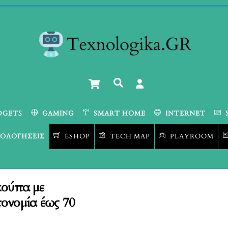
Cart
Αναζήτηση
DGETS
GAMING
SMART HOME
INTERNET
ΟΛΟΓΉΣΕΙΣ
ESHOP
TECH MAP
PLAYROOM
κούπα με
ονομία έως 70