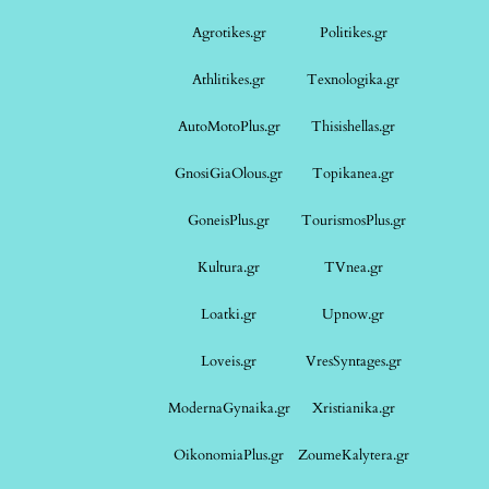
Agrotikes.gr
Politikes.gr
Athlitikes.gr
Texnologika.gr
AutoMotoPlus.gr
Thisishellas.gr
GnosiGiaOlous.gr
Topikanea.gr
GoneisPlus.gr
TourismosPlus.gr
Kultura.gr
TVnea.gr
Loatki.gr
Upnow.gr
Loveis.gr
VresSyntages.gr
ModernaGynaika.gr
Xristianika.gr
OikonomiaPlus.gr
ZoumeKalytera.gr