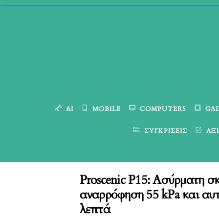
Skip
to
content
AI
MOBILE
COMPUTERS
GA
ΣΥΓΚΡΊΣΕΙΣ
ΑΞΙ
Proscenic P15: Ασύρματη σ
αναρρόφηση 55 kPa και αυτ
λεπτά