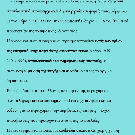
Τα πνευματικά δικαιώματα κάθε άρθρου, εικόνας ή βίντεο
ανήκουν
αποκλειστικά στους αρχικούς δημιουργούς και φορείς τους
, σύμφωνα
με τον Νόμο 2121/1993 και την Ευρωπαϊκή Οδηγία 2019/790 (ΕΕ) περί
προστασίας της πνευματικής ιδιοκτησίας.
Η αναδημοσίευση περιεχομένου πραγματοποιείται
εντός των ορίων
της επιτρεπόμενης παράθεσης αποσπασμάτων
(άρθρο 19 Ν.
2121/1993),
αποκλειστικά για ενημερωτικούς σκοπούς
, με
αυτόματη
εμφάνιση της πηγής και συνδέσμου
προς το αρχικό
δημοσίευμα.
Επειδή η διαδικασία συλλογής και εμφάνισης περιεχομένου
είναι
πλήρως αυτοματοποιημένη
, το Loatki.gr
δεν φέρει καμία
ευθύνη
για το περιεχόμενο, την ακρίβεια, τις απόψεις ή τυχόν
παραβιάσεις που προέρχονται από τρίτες ιστοσελίδες.
Η επισκεψιμότητα μετριέται με
cookieless στατιστικά
, χωρίς χρήση