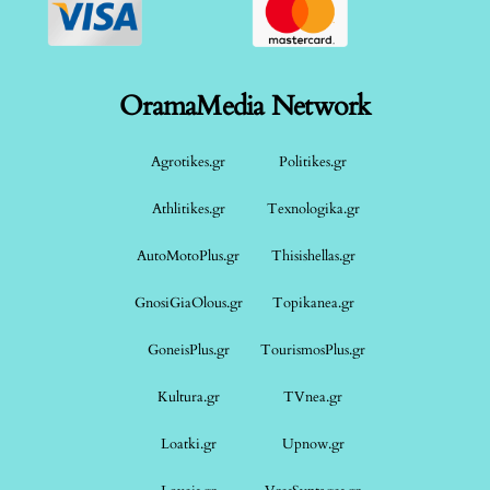
OramaMedia Network
Agrotikes.gr
Politikes.gr
Athlitikes.gr
Texnologika.gr
AutoMotoPlus.gr
Thisishellas.gr
GnosiGiaOlous.gr
Topikanea.gr
GoneisPlus.gr
TourismosPlus.gr
Kultura.gr
TVnea.gr
Loatki.gr
Upnow.gr