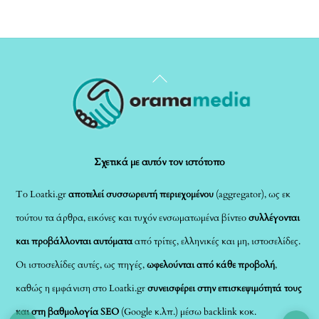
Back
To
Top
Σχετικά με αυτόν τον ιστότοπο
Το Loatki.gr
αποτελεί συσσωρευτή περιεχομένου
(aggregator), ως εκ
τούτου τα άρθρα, εικόνες και τυχόν ενσωματωμένα βίντεο
συλλέγονται
και προβάλλονται αυτόματα
από τρίτες, ελληνικές και μη, ιστοσελίδες.
Οι ιστοσελίδες αυτές, ως πηγές,
ωφελούνται από κάθε προβολή
,
καθώς η εμφάνιση στο Loatki.gr
συνεισφέρει στην επισκεψιμότητά τους
και στη βαθμολογία SEO
(Google κ.λπ.) μέσω backlink κοκ.