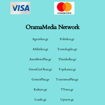
OramaMedia Network
Agrotikes.gr
Politikes.gr
Athlitikes.gr
Texnologika.gr
AutoMotoPlus.gr
Thisishellas.gr
GnosiGiaOlous.gr
Topikanea.gr
GoneisPlus.gr
TourismosPlus.gr
Kultura.gr
TVnea.gr
Loatki.gr
Upnow.gr