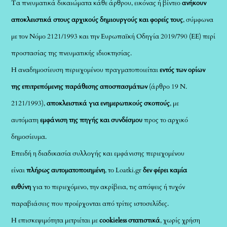
Τα πνευματικά δικαιώματα κάθε άρθρου, εικόνας ή βίντεο
ανήκουν
αποκλειστικά στους αρχικούς δημιουργούς και φορείς τους
, σύμφωνα
με τον Νόμο 2121/1993 και την Ευρωπαϊκή Οδηγία 2019/790 (ΕΕ) περί
προστασίας της πνευματικής ιδιοκτησίας.
Η αναδημοσίευση περιεχομένου πραγματοποιείται
εντός των ορίων
της επιτρεπόμενης παράθεσης αποσπασμάτων
(άρθρο 19 Ν.
2121/1993),
αποκλειστικά για ενημερωτικούς σκοπούς
, με
αυτόματη
εμφάνιση της πηγής και συνδέσμου
προς το αρχικό
δημοσίευμα.
Επειδή η διαδικασία συλλογής και εμφάνισης περιεχομένου
είναι
πλήρως αυτοματοποιημένη
, το Loatki.gr
δεν φέρει καμία
ευθύνη
για το περιεχόμενο, την ακρίβεια, τις απόψεις ή τυχόν
παραβιάσεις που προέρχονται από τρίτες ιστοσελίδες.
Η επισκεψιμότητα μετριέται με
cookieless στατιστικά
, χωρίς χρήση