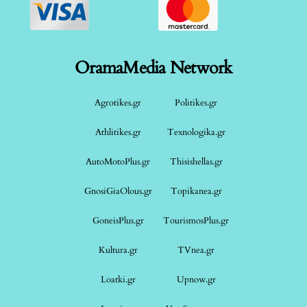
OramaMedia Network
Agrotikes.gr
Politikes.gr
Athlitikes.gr
Texnologika.gr
AutoMotoPlus.gr
Thisishellas.gr
GnosiGiaOlous.gr
Topikanea.gr
GoneisPlus.gr
TourismosPlus.gr
Kultura.gr
TVnea.gr
Loatki.gr
Upnow.gr