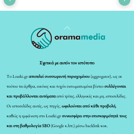
Back
To
Top
Σχετικά με αυτόν τον ιστότοπο
Το Loatki.gr
αποτελεί συσσωρευτή περιεχομένου
(aggregator), ως εκ
τούτου τα άρθρα, εικόνες και τυχόν ενσωματωμένα βίντεο
συλλέγονται
και προβάλλονται αυτόματα
από τρίτες, ελληνικές και μη, ιστοσελίδες.
Οι ιστοσελίδες αυτές, ως πηγές,
ωφελούνται από κάθε προβολή
,
καθώς η εμφάνιση στο Loatki.gr
συνεισφέρει στην επισκεψιμότητά τους
και στη βαθμολογία SEO
(Google κ.λπ.) μέσω backlink κοκ.