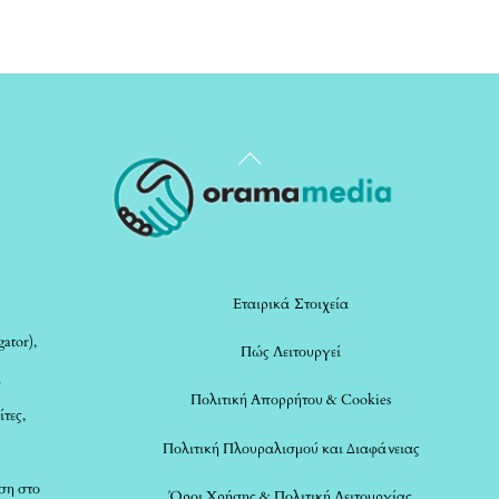
Back
To
Top
Εταιρικά Στοιχεία
ator),
Πώς Λειτουργεί
α
Πολιτική Απορρήτου & Cookies
ίτες,
Πολιτική Πλουραλισμού και Διαφάνειας
ση στο
Όροι Χρήσης & Πολιτική Λειτουργίας