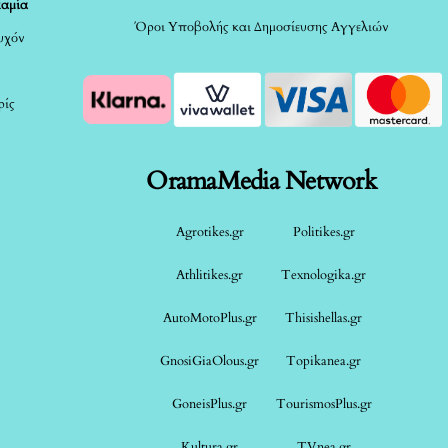
καμία
Όροι Υποβολής και Δημοσίευσης Αγγελιών
τυχόν
ρίς
OramaMedia Network
Agrotikes.gr
Politikes.gr
Athlitikes.gr
Texnologika.gr
AutoMotoPlus.gr
Thisishellas.gr
GnosiGiaOlous.gr
Topikanea.gr
GoneisPlus.gr
TourismosPlus.gr
Kultura.gr
TVnea.gr