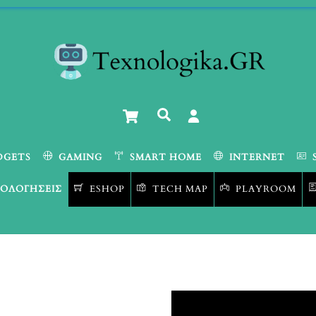
Cart
Αναζήτηση
DGETS
GAMING
SMART HOME
INTERNET
ΟΛΟΓΉΣΕΙΣ
ESHOP
TECH MAP
PLAYROOM