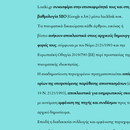
Loatki.gr
συνεισφέρει στην επισκεψιμότητά τους και στη
βαθμολογία SEO
(Google κ.λπ.) μέσω backlink κοκ.
Τα πνευματικά δικαιώματα κάθε άρθρου, εικόνας ή
βίντεο
ανήκουν αποκλειστικά στους αρχικούς δημιουργ
φορείς τους
, σύμφωνα με τον Νόμο 2121/1993 και την
Ευρωπαϊκή Οδηγία 2019/790 (ΕΕ) περί προστασίας τη
πνευματικής ιδιοκτησίας.
Η αναδημοσίευση περιεχομένου πραγματοποιείται
εντό
ορίων της επιτρεπόμενης παράθεσης αποσπασμάτων
(
19 Ν. 2121/1993),
αποκλειστικά για ενημερωτικούς σκ
με αυτόματη
εμφάνιση της πηγής και συνδέσμου
προς τ
αρχικό δημοσίευμα.
Επειδή η διαδικασία συλλογής και εμφάνισης περιεχομ