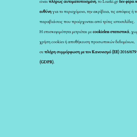
είναι
πλήρως αυτοματοποιημένη
, το Loatki.gr
δεν φέρει 
ευθύνη
για το περιεχόμενο, την ακρίβεια, τις απόψεις ή 
παραβιάσεις που προέρχονται από τρίτες ιστοσελίδες.
Η επισκεψιμότητα μετριέται με
cookieless στατιστικά
, χω
χρήση cookies ή αποθήκευση προσωπικών δεδομένων,
σε
πλήρη συμμόρφωση με τον Κανονισμό (ΕΕ) 2016/679
(GDPR)
.