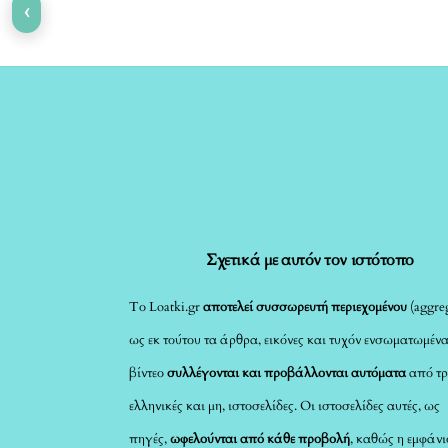
‹
Σχετικά με αυτόν τον ιστότοπο
Το Loatki.gr
αποτελεί συσσωρευτή περιεχομένου
(aggreg
ως εκ τούτου τα άρθρα, εικόνες και τυχόν ενσωματωμέν
βίντεο
συλλέγονται και προβάλλονται αυτόματα
από τρ
ελληνικές και μη, ιστοσελίδες. Οι ιστοσελίδες αυτές, ως
πηγές,
ωφελούνται από κάθε προβολή
, καθώς η εμφάνι