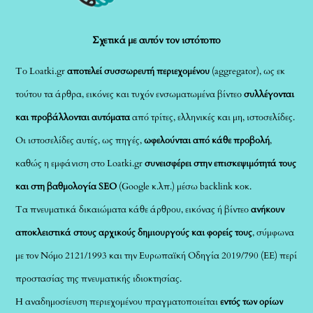
Top
Σχετικά με αυτόν τον ιστότοπο
Το Loatki.gr
αποτελεί συσσωρευτή περιεχομένου
(aggregator), ως εκ
τούτου τα άρθρα, εικόνες και τυχόν ενσωματωμένα βίντεο
συλλέγονται
και προβάλλονται αυτόματα
από τρίτες, ελληνικές και μη, ιστοσελίδες.
Οι ιστοσελίδες αυτές, ως πηγές,
ωφελούνται από κάθε προβολή
,
καθώς η εμφάνιση στο Loatki.gr
συνεισφέρει στην επισκεψιμότητά τους
και στη βαθμολογία SEO
(Google κ.λπ.) μέσω backlink κοκ.
Τα πνευματικά δικαιώματα κάθε άρθρου, εικόνας ή βίντεο
ανήκουν
αποκλειστικά στους αρχικούς δημιουργούς και φορείς τους
, σύμφωνα
με τον Νόμο 2121/1993 και την Ευρωπαϊκή Οδηγία 2019/790 (ΕΕ) περί
προστασίας της πνευματικής ιδιοκτησίας.
Η αναδημοσίευση περιεχομένου πραγματοποιείται
εντός των ορίων