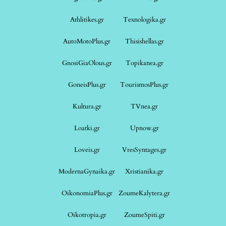
Athlitikes.gr
Texnologika.gr
AutoMotoPlus.gr
Thisishellas.gr
GnosiGiaOlous.gr
Topikanea.gr
GoneisPlus.gr
TourismosPlus.gr
Kultura.gr
TVnea.gr
Loatki.gr
Upnow.gr
Loveis.gr
VresSyntages.gr
ModernaGynaika.gr
Xristianika.gr
OikonomiaPlus.gr
ZoumeKalytera.gr
Oikotropia.gr
ZoumeSpiti.gr