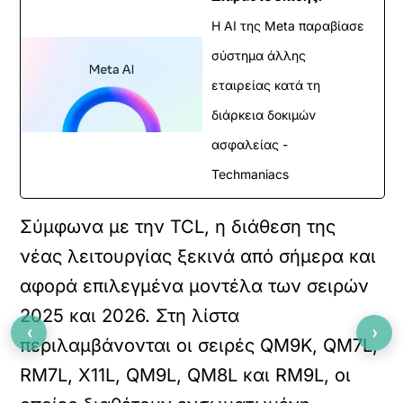
Η AI της Meta παραβίασε
σύστημα άλλης
εταιρείας κατά τη
διάρκεια δοκιμών
ασφαλείας -
Techmaniacs
Σύμφωνα με την TCL, η διάθεση της
νέας λειτουργίας ξεκινά από σήμερα και
αφορά επιλεγμένα μοντέλα των σειρών
2025 και 2026. Στη λίστα
‹
›
περιλαμβάνονται οι σειρές QM9K, QM7L,
RM7L, X11L, QM9L, QM8L και RM9L, οι