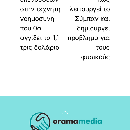
στην τεχνητή
λειτουργεί το
νοημοσύνη
Σύμπαν και
που θα
δημιουργεί
αγγίξει τα 1,1
πρόβλημα για
τρις δολάρια
τους
φυσικούς
Back
To