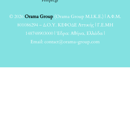
Perepet.gr
© 2026
Orama Group
(Orama Group Μ.Ι.Κ.Ε.) | Α.Φ.Μ.
801086294 – Δ.Ο.Υ. ΚΕΦΟΔΕ Αττικής | Γ.Ε.ΜΗ
148748903000 | Έδρα: Αθήνα, Ελλάδα |
Email: contact@orama-group.com