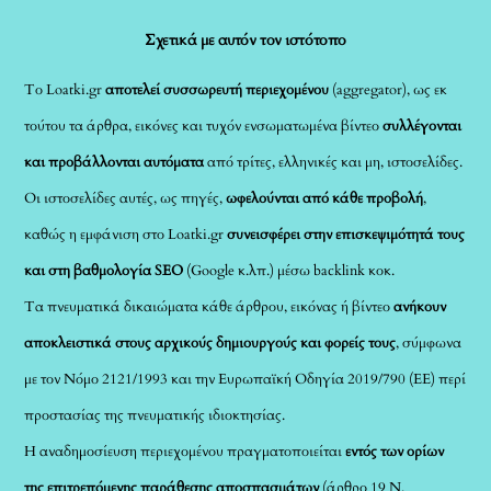
Σχετικά με αυτόν τον ιστότοπο
Το Loatki.gr
αποτελεί συσσωρευτή περιεχομένου
(aggregator), ως εκ
τούτου τα άρθρα, εικόνες και τυχόν ενσωματωμένα βίντεο
συλλέγονται
και προβάλλονται αυτόματα
από τρίτες, ελληνικές και μη, ιστοσελίδες.
Οι ιστοσελίδες αυτές, ως πηγές,
ωφελούνται από κάθε προβολή
,
καθώς η εμφάνιση στο Loatki.gr
συνεισφέρει στην επισκεψιμότητά τους
και στη βαθμολογία SEO
(Google κ.λπ.) μέσω backlink κοκ.
Τα πνευματικά δικαιώματα κάθε άρθρου, εικόνας ή βίντεο
ανήκουν
αποκλειστικά στους αρχικούς δημιουργούς και φορείς τους
, σύμφωνα
με τον Νόμο 2121/1993 και την Ευρωπαϊκή Οδηγία 2019/790 (ΕΕ) περί
προστασίας της πνευματικής ιδιοκτησίας.
Η αναδημοσίευση περιεχομένου πραγματοποιείται
εντός των ορίων
της επιτρεπόμενης παράθεσης αποσπασμάτων
(άρθρο 19 Ν.