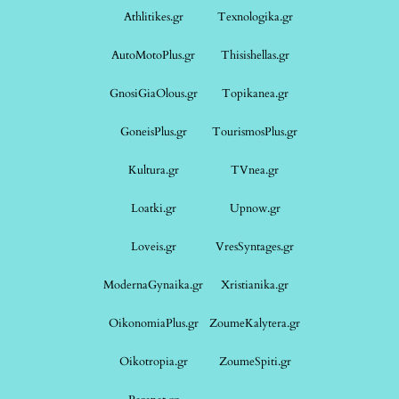
Athlitikes.gr
Texnologika.gr
AutoMotoPlus.gr
Thisishellas.gr
GnosiGiaOlous.gr
Topikanea.gr
GoneisPlus.gr
TourismosPlus.gr
Kultura.gr
TVnea.gr
Loatki.gr
Upnow.gr
Loveis.gr
VresSyntages.gr
ModernaGynaika.gr
Xristianika.gr
OikonomiaPlus.gr
ZoumeKalytera.gr
Oikotropia.gr
ZoumeSpiti.gr