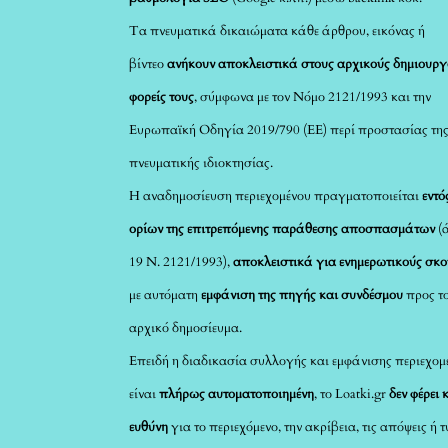
Τα πνευματικά δικαιώματα κάθε άρθρου, εικόνας ή
βίντεο
ανήκουν αποκλειστικά στους αρχικούς δημιουργ
φορείς τους
, σύμφωνα με τον Νόμο 2121/1993 και την
Ευρωπαϊκή Οδηγία 2019/790 (ΕΕ) περί προστασίας τη
πνευματικής ιδιοκτησίας.
Η αναδημοσίευση περιεχομένου πραγματοποιείται
εντό
ορίων της επιτρεπόμενης παράθεσης αποσπασμάτων
(
19 Ν. 2121/1993),
αποκλειστικά για ενημερωτικούς σκ
με αυτόματη
εμφάνιση της πηγής και συνδέσμου
προς τ
αρχικό δημοσίευμα.
Επειδή η διαδικασία συλλογής και εμφάνισης περιεχομ
είναι
πλήρως αυτοματοποιημένη
, το Loatki.gr
δεν φέρει 
ευθύνη
για το περιεχόμενο, την ακρίβεια, τις απόψεις ή 