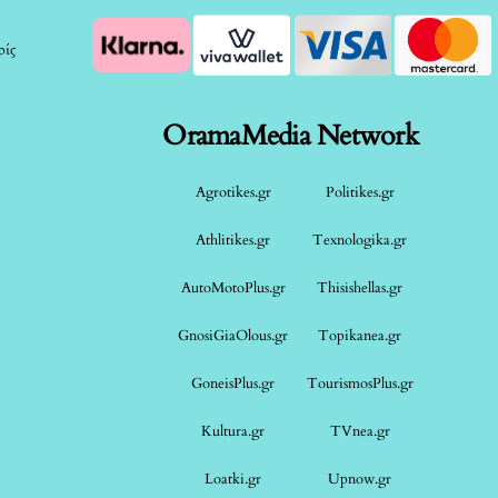
ρίς
OramaMedia Network
Agrotikes.gr
Politikes.gr
Athlitikes.gr
Texnologika.gr
AutoMotoPlus.gr
Thisishellas.gr
GnosiGiaOlous.gr
Topikanea.gr
GoneisPlus.gr
TourismosPlus.gr
Kultura.gr
TVnea.gr
Loatki.gr
Upnow.gr