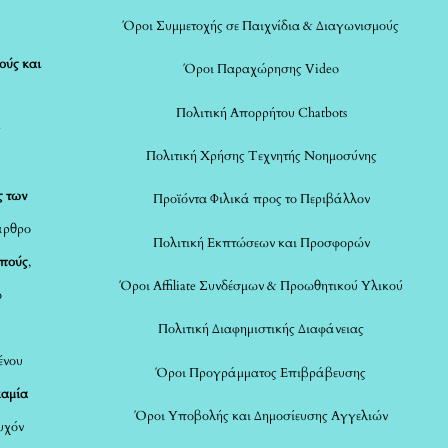
Όροι Συμμετοχής σε Παιχνίδια & Διαγωνισμούς
ούς και
Όροι Παραχώρησης Video
Πολιτική Απορρήτου Chatbots
ς
Πολιτική Χρήσης Τεχνητής Νοημοσύνης
ς των
Προϊόντα Φιλικά προς το Περιβάλλον
άρθρο
Πολιτική Εκπτώσεων και Προσφορών
οπούς
,
Όροι Affiliate Συνδέσμων & Προωθητικού Υλικού
ο
Πολιτική Διαφημιστικής Διαφάνειας
ένου
Όροι Προγράμματος Επιβράβευσης
καμία
Όροι Υποβολής και Δημοσίευσης Αγγελιών
τυχόν