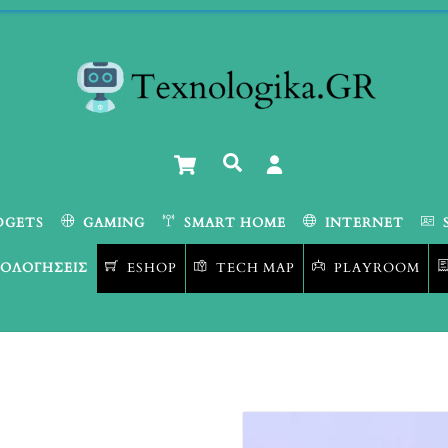
Cart
Αναζήτηση
DGETS
GAMING
SMART HOME
INTERNET
ΟΛΟΓΉΣΕΙΣ
ESHOP
TECH MAP
PLAYROOM