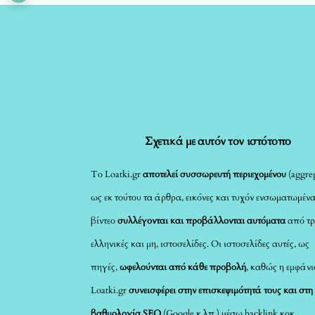
Σχετικά με αυτόν τον ιστότοπο
Το Loatki.gr
αποτελεί συσσωρευτή περιεχομένου
(aggreg
ως εκ τούτου τα άρθρα, εικόνες και τυχόν ενσωματωμέν
βίντεο
συλλέγονται και προβάλλονται αυτόματα
από τρ
ελληνικές και μη, ιστοσελίδες. Οι ιστοσελίδες αυτές, ως
πηγές,
ωφελούνται από κάθε προβολή
, καθώς η εμφάνι
Loatki.gr
συνεισφέρει στην επισκεψιμότητά τους και στη
βαθμολογία SEO
(Google κ.λπ.) μέσω backlink κοκ.