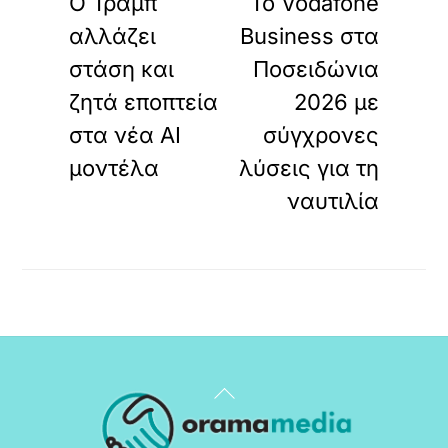
Ο Τραμπ
Το Vodafone
αλλάζει
Business στα
στάση και
Ποσειδώνια
ζητά εποπτεία
2026 με
στα νέα AI
σύγχρονες
μοντέλα
λύσεις για τη
ναυτιλία
Back
To