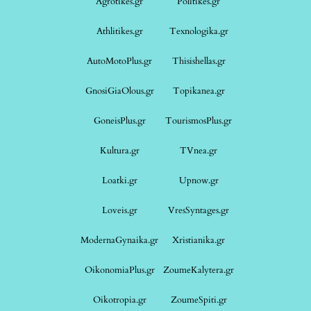
Agrotikes.gr
Politikes.gr
Athlitikes.gr
Texnologika.gr
AutoMotoPlus.gr
Thisishellas.gr
GnosiGiaOlous.gr
Topikanea.gr
GoneisPlus.gr
TourismosPlus.gr
Kultura.gr
TVnea.gr
Loatki.gr
Upnow.gr
Loveis.gr
VresSyntages.gr
ModernaGynaika.gr
Xristianika.gr
OikonomiaPlus.gr
ZoumeKalytera.gr
Oikotropia.gr
ZoumeSpiti.gr