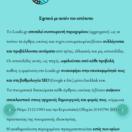
Top
Σχετικά με αυτόν τον ιστότοπο
Το Loatki.gr
αποτελεί συσσωρευτή περιεχομένου
(aggregator), ως εκ
τούτου τα άρθρα, εικόνες και τυχόν ενσωματωμένα βίντεο
συλλέγονται
και προβάλλονται αυτόματα
από τρίτες, ελληνικές και μη, ιστοσελίδες.
Οι ιστοσελίδες αυτές, ως πηγές,
ωφελούνται από κάθε προβολή
,
καθώς η εμφάνιση στο Loatki.gr
συνεισφέρει στην επισκεψιμότητά τους
και στη βαθμολογία SEO
(Google κ.λπ.) μέσω backlink κοκ.
Τα πνευματικά δικαιώματα κάθε άρθρου, εικόνας ή βίντεο
ανήκουν
αποκλειστικά στους αρχικούς δημιουργούς και φορείς τους
, σύμφωνα
‹
›
με τον Νόμο 2121/1993 και την Ευρωπαϊκή Οδηγία 2019/790 (ΕΕ) περί
προστασίας της πνευματικής ιδιοκτησίας.
Η αναδημοσίευση περιεχομένου πραγματοποιείται
εντός των ορίων