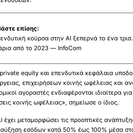
πενδύσεων.
βάστε επίσης:
ενδυτική κούρσα στην AI ξεπερνά το ένα τρισ
άρια από το 2023 — InfoCom
rivate equity και επενδυτικά κεφάλαια υποδ
ργειας, επιχειρήσεων κοινής ωφέλειας και α
ομικοί αγοραστές ενδιαφέρονται ιδιαίτερα για
εις κοινής ωφέλειας», σημείωσε ο ίδιος.
AI έχει μεταμορφώσει τις προοπτικές ανάπτυξ
 αύξηση εσόδων κατά 50% έως 100% μέσα στα