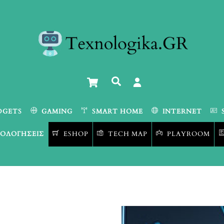
Cart
Αναζήτηση
DGETS
GAMING
SMART HOME
INTERNET
ΟΛΟΓΉΣΕΙΣ
ESHOP
TECH MAP
PLAYROOM