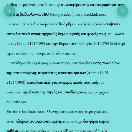
καθώς η εμφάνιση στο Loatki.gr
συνεισφέρει στην επισκεψιμότητά τους
‹
›
και στη βαθμολογία SEO
(Google κ.λπ.) μέσω backlink κοκ.
Τα πνευματικά δικαιώματα κάθε άρθρου, εικόνας ή βίντεο
ανήκουν
αποκλειστικά στους αρχικούς δημιουργούς και φορείς τους
, σύμφωνα
με τον Νόμο 2121/1993 και την Ευρωπαϊκή Οδηγία 2019/790 (ΕΕ) περί
προστασίας της πνευματικής ιδιοκτησίας.
Η αναδημοσίευση περιεχομένου πραγματοποιείται
εντός των ορίων
της επιτρεπόμενης παράθεσης αποσπασμάτων
(άρθρο 19 Ν.
2121/1993),
αποκλειστικά για ενημερωτικούς σκοπούς
, με
αυτόματη
εμφάνιση της πηγής και συνδέσμου
προς το αρχικό
δημοσίευμα.
Επειδή η διαδικασία συλλογής και εμφάνισης περιεχομένου
είναι
πλήρως αυτοματοποιημένη
, το Loatki.gr
δεν φέρει καμία
ευθύνη
για το περιεχόμενο, την ακρίβεια, τις απόψεις ή τυχόν