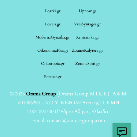
Loatki.gr
Upnow.gr
Loveis.gr
VresSyntages.gr
ModernaGynaika.gr
Xristianika.gr
OikonomiaPlus.gr
ZoumeKalytera.gr
Oikotropia.gr
ZoumeSpiti.gr
Perepet.gr
© 2026
Orama Group
(Orama Group Μ.Ι.Κ.Ε.) | Α.Φ.Μ.
801086294 – Δ.Ο.Υ. ΚΕΦΟΔΕ Αττικής | Γ.Ε.ΜΗ
148748903000 | Έδρα: Αθήνα, Ελλάδα |
Email: contact@orama-group.com