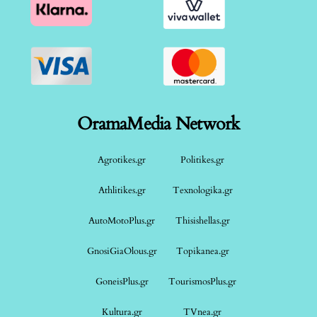
OramaMedia Network
Agrotikes.gr
Politikes.gr
Athlitikes.gr
Texnologika.gr
AutoMotoPlus.gr
Thisishellas.gr
GnosiGiaOlous.gr
Topikanea.gr
GoneisPlus.gr
TourismosPlus.gr
Kultura.gr
TVnea.gr