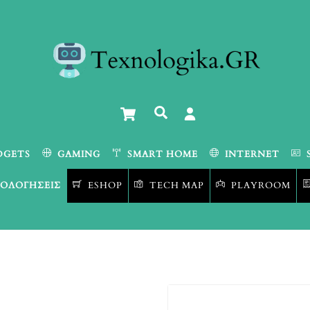
Cart
Αναζήτηση
DGETS
GAMING
SMART HOME
INTERNET
ΟΛΟΓΉΣΕΙΣ
ESHOP
TECH MAP
PLAYROOM