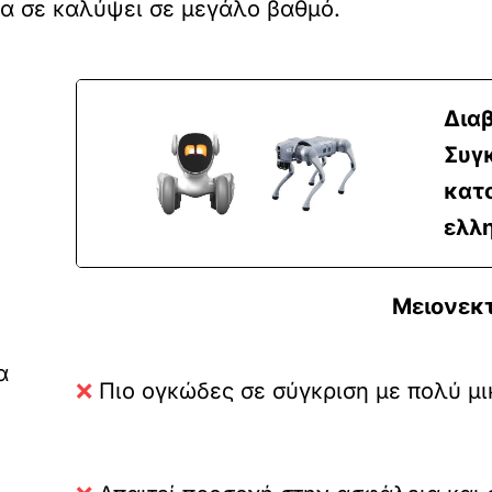
θα σε καλύψει σε μεγάλο βαθμό.
Διαβ
Συγκ
κατ
ελλη
Μειονεκ
α
❌
Πιο ογκώδες σε σύγκριση με πολύ μ