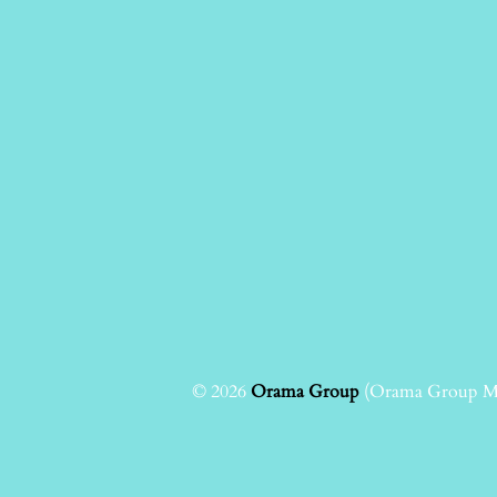
© 2026
Orama Group
(Orama Group Μ.Ι