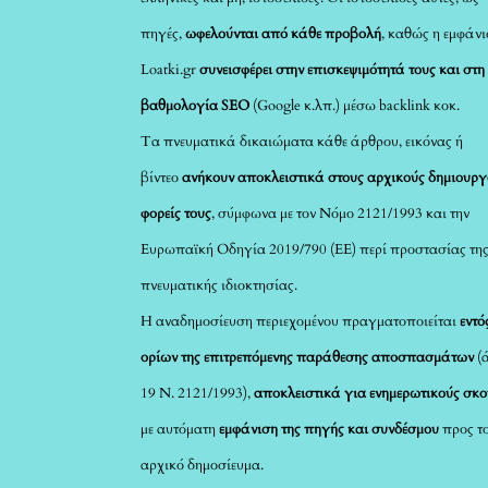
πηγές,
ωφελούνται από κάθε προβολή
, καθώς η εμφάνι
Loatki.gr
συνεισφέρει στην επισκεψιμότητά τους και στη
βαθμολογία SEO
(Google κ.λπ.) μέσω backlink κοκ.
Τα πνευματικά δικαιώματα κάθε άρθρου, εικόνας ή
βίντεο
ανήκουν αποκλειστικά στους αρχικούς δημιουργ
φορείς τους
, σύμφωνα με τον Νόμο 2121/1993 και την
Ευρωπαϊκή Οδηγία 2019/790 (ΕΕ) περί προστασίας τη
πνευματικής ιδιοκτησίας.
Η αναδημοσίευση περιεχομένου πραγματοποιείται
εντό
ορίων της επιτρεπόμενης παράθεσης αποσπασμάτων
(
19 Ν. 2121/1993),
αποκλειστικά για ενημερωτικούς σκ
με αυτόματη
εμφάνιση της πηγής και συνδέσμου
προς τ
αρχικό δημοσίευμα.