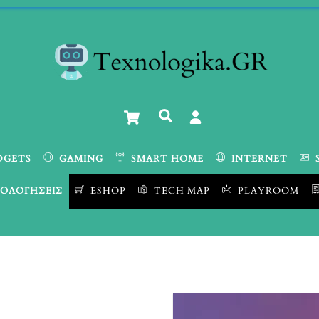
Cart
Αναζήτηση
DGETS
GAMING
SMART HOME
INTERNET
ΟΛΟΓΉΣΕΙΣ
ESHOP
TECH MAP
PLAYROOM