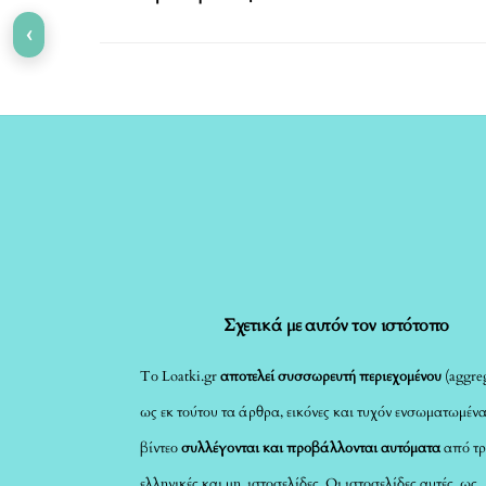
‹
Σχετικά με αυτόν τον ιστότοπο
Το Loatki.gr
αποτελεί συσσωρευτή περιεχομένου
(aggreg
ως εκ τούτου τα άρθρα, εικόνες και τυχόν ενσωματωμέν
βίντεο
συλλέγονται και προβάλλονται αυτόματα
από τρ
ελληνικές και μη, ιστοσελίδες. Οι ιστοσελίδες αυτές, ως