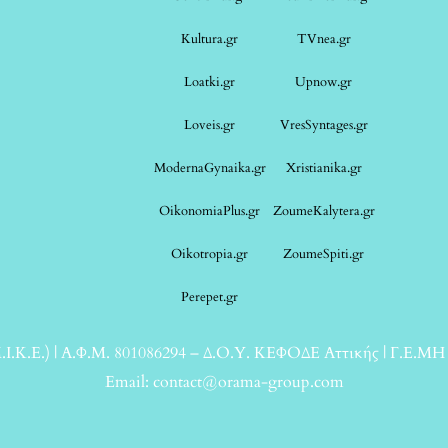
Kultura.gr
TVnea.gr
Loatki.gr
Upnow.gr
Loveis.gr
VresSyntages.gr
ModernaGynaika.gr
Xristianika.gr
OikonomiaPlus.gr
ZoumeKalytera.gr
Oikotropia.gr
ZoumeSpiti.gr
Perepet.gr
.Κ.Ε.) | Α.Φ.Μ. 801086294 – Δ.Ο.Υ. ΚΕΦΟΔΕ Αττικής | Γ.Ε.ΜΗ
Email: contact@orama-group.com