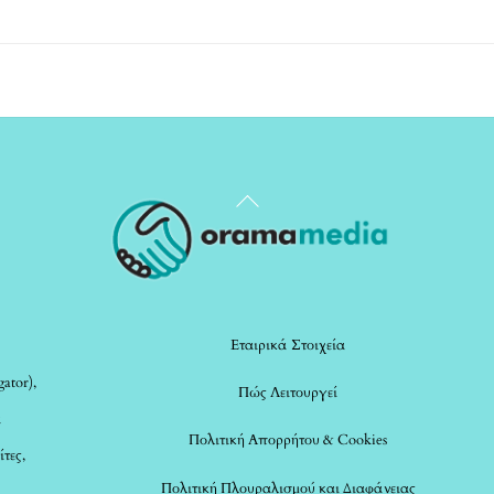
Back
To
Top
Εταιρικά Στοιχεία
ator),
Πώς Λειτουργεί
α
Πολιτική Απορρήτου & Cookies
ίτες,
Πολιτική Πλουραλισμού και Διαφάνειας