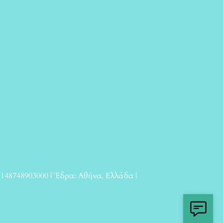
 148748903000 | Έδρα: Αθήνα, Ελλάδα |