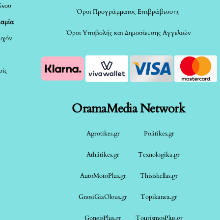
ένου
Όροι Προγράμματος Επιβράβευσης
καμία
Όροι Υποβολής και Δημοσίευσης Αγγελιών
τυχόν
ρίς
OramaMedia Network
Agrotikes.gr
Politikes.gr
Athlitikes.gr
Texnologika.gr
AutoMotoPlus.gr
Thisishellas.gr
GnosiGiaOlous.gr
Topikanea.gr
GoneisPlus.gr
TourismosPlus.gr