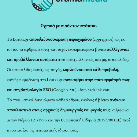
Top
Σχετικά με αυτόν τον ιστότοπο
Το Loatki.gr
αποτελεί συσσωρευτή περιεχομένου
(aggregator), ως εκ
τούτου τα άρθρα, εικόνες και τυχόν ενσωματωμένα βίντεο
συλλέγονται
και προβάλλονται αυτόματα
από τρίτες, ελληνικές και μη, ιστοσελίδες.
Οι ιστοσελίδες αυτές, ως πηγές,
ωφελούνται από κάθε προβολή
,
καθώς η εμφάνιση στο Loatki.gr
συνεισφέρει στην επισκεψιμότητά τους
και στη βαθμολογία SEO
(Google κ.λπ.) μέσω backlink κοκ.
Τα πνευματικά δικαιώματα κάθε άρθρου, εικόνας ή βίντεο
ανήκουν
αποκλειστικά στους αρχικούς δημιουργούς και φορείς τους
, σύμφωνα
με τον Νόμο 2121/1993 και την Ευρωπαϊκή Οδηγία 2019/790 (ΕΕ) περί
προστασίας της πνευματικής ιδιοκτησίας.