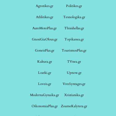
Agrotikes.gr
Politikes.gr
Athlitikes.gr
Texnologika.gr
AutoMotoPlus.gr
Thisishellas.gr
GnosiGiaOlous.gr
Topikanea.gr
GoneisPlus.gr
TourismosPlus.gr
Kultura.gr
TVnea.gr
Loatki.gr
Upnow.gr
Loveis.gr
VresSyntages.gr
ModernaGynaika.gr
Xristianika.gr
OikonomiaPlus.gr
ZoumeKalytera.gr