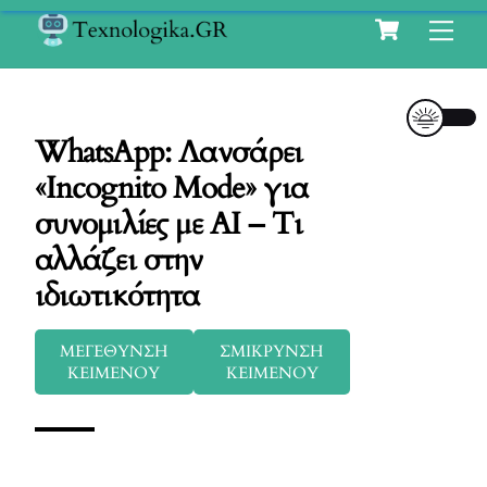
Cart
Skip
Me
to
content
WhatsApp: Λανσάρει
«Incognito Mode» για
συνομιλίες με AI – Τι
αλλάζει στην
ιδιωτικότητα
ΜΕΓΕΘΥΝΣΗ
ΣΜΙΚΡΥΝΣΗ
ΚΕΙΜΕΝΟΥ
ΚΕΙΜΕΝΟΥ