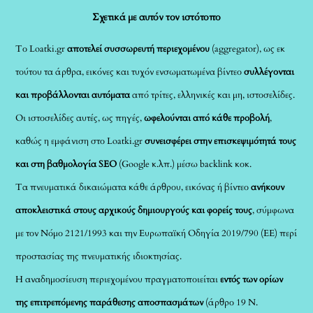
Σχετικά με αυτόν τον ιστότοπο
Το Loatki.gr
αποτελεί συσσωρευτή περιεχομένου
(aggregator), ως εκ
τούτου τα άρθρα, εικόνες και τυχόν ενσωματωμένα βίντεο
συλλέγονται
και προβάλλονται αυτόματα
από τρίτες, ελληνικές και μη, ιστοσελίδες.
Οι ιστοσελίδες αυτές, ως πηγές,
ωφελούνται από κάθε προβολή
,
καθώς η εμφάνιση στο Loatki.gr
συνεισφέρει στην επισκεψιμότητά τους
και στη βαθμολογία SEO
(Google κ.λπ.) μέσω backlink κοκ.
Τα πνευματικά δικαιώματα κάθε άρθρου, εικόνας ή βίντεο
ανήκουν
αποκλειστικά στους αρχικούς δημιουργούς και φορείς τους
, σύμφωνα
με τον Νόμο 2121/1993 και την Ευρωπαϊκή Οδηγία 2019/790 (ΕΕ) περί
προστασίας της πνευματικής ιδιοκτησίας.
Η αναδημοσίευση περιεχομένου πραγματοποιείται
εντός των ορίων
της επιτρεπόμενης παράθεσης αποσπασμάτων
(άρθρο 19 Ν.