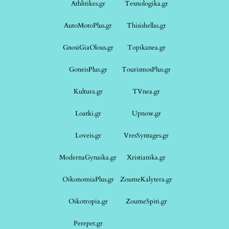
Athlitikes.gr
Texnologika.gr
AutoMotoPlus.gr
Thisishellas.gr
GnosiGiaOlous.gr
Topikanea.gr
GoneisPlus.gr
TourismosPlus.gr
Kultura.gr
TVnea.gr
Loatki.gr
Upnow.gr
Loveis.gr
VresSyntages.gr
ModernaGynaika.gr
Xristianika.gr
OikonomiaPlus.gr
ZoumeKalytera.gr
Oikotropia.gr
ZoumeSpiti.gr
Perepet.gr