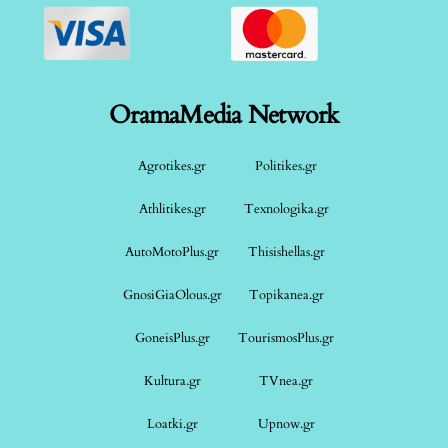
OramaMedia Network
Agrotikes.gr
Politikes.gr
Athlitikes.gr
Texnologika.gr
AutoMotoPlus.gr
Thisishellas.gr
GnosiGiaOlous.gr
Topikanea.gr
GoneisPlus.gr
TourismosPlus.gr
Kultura.gr
TVnea.gr
Loatki.gr
Upnow.gr