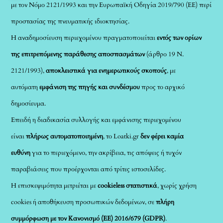
με τον Νόμο 2121/1993 και την Ευρωπαϊκή Οδηγία 2019/790 (ΕΕ) περί
προστασίας της πνευματικής ιδιοκτησίας.
Η αναδημοσίευση περιεχομένου πραγματοποιείται
εντός των ορίων
της επιτρεπόμενης παράθεσης αποσπασμάτων
(άρθρο 19 Ν.
2121/1993),
αποκλειστικά για ενημερωτικούς σκοπούς
, με
αυτόματη
εμφάνιση της πηγής και συνδέσμου
προς το αρχικό
δημοσίευμα.
Επειδή η διαδικασία συλλογής και εμφάνισης περιεχομένου
είναι
πλήρως αυτοματοποιημένη
, το Loatki.gr
δεν φέρει καμία
ευθύνη
για το περιεχόμενο, την ακρίβεια, τις απόψεις ή τυχόν
παραβιάσεις που προέρχονται από τρίτες ιστοσελίδες.
Η επισκεψιμότητα μετριέται με
cookieless στατιστικά
, χωρίς χρήση
cookies ή αποθήκευση προσωπικών δεδομένων, σε
πλήρη
συμμόρφωση με τον Κανονισμό (ΕΕ) 2016/679 (GDPR)
.