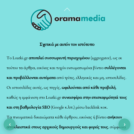
Back
To
Top
Σχετικά με αυτόν τον ιστότοπο
Το Loatki.gr
αποτελεί συσσωρευτή περιεχομένου
(aggregator), ως εκ
τούτου τα άρθρα, εικόνες και τυχόν ενσωματωμένα βίντεο
συλλέγονται
και προβάλλονται αυτόματα
από τρίτες, ελληνικές και μη, ιστοσελίδες.
Οι ιστοσελίδες αυτές, ως πηγές,
ωφελούνται από κάθε προβολή
,
καθώς η εμφάνιση στο Loatki.gr
συνεισφέρει στην επισκεψιμότητά τους
και στη βαθμολογία SEO
(Google κ.λπ.) μέσω backlink κοκ.
Τα πνευματικά δικαιώματα κάθε άρθρου, εικόνας ή βίντεο
ανήκουν
‹
›
αποκλειστικά στους αρχικούς δημιουργούς και φορείς τους
, σύμφωνα