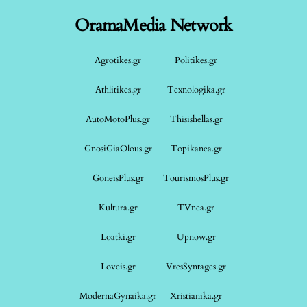
OramaMedia Network
Agrotikes.gr
Politikes.gr
Athlitikes.gr
Texnologika.gr
AutoMotoPlus.gr
Thisishellas.gr
GnosiGiaOlous.gr
Topikanea.gr
GoneisPlus.gr
TourismosPlus.gr
Kultura.gr
TVnea.gr
Loatki.gr
Upnow.gr
Loveis.gr
VresSyntages.gr
ModernaGynaika.gr
Xristianika.gr