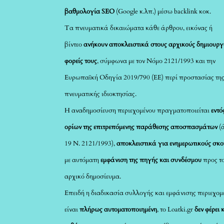
βαθμολογία SEO
(Google κ.λπ.) μέσω backlink κοκ.
Τα πνευματικά δικαιώματα κάθε άρθρου, εικόνας ή
βίντεο
ανήκουν αποκλειστικά στους αρχικούς δημιουργ
φορείς τους
, σύμφωνα με τον Νόμο 2121/1993 και την
Ευρωπαϊκή Οδηγία 2019/790 (ΕΕ) περί προστασίας τη
πνευματικής ιδιοκτησίας.
Η αναδημοσίευση περιεχομένου πραγματοποιείται
εντό
ορίων της επιτρεπόμενης παράθεσης αποσπασμάτων
(
19 Ν. 2121/1993),
αποκλειστικά για ενημερωτικούς σκ
με αυτόματη
εμφάνιση της πηγής και συνδέσμου
προς τ
αρχικό δημοσίευμα.
Επειδή η διαδικασία συλλογής και εμφάνισης περιεχομ
είναι
πλήρως αυτοματοποιημένη
, το Loatki.gr
δεν φέρει 