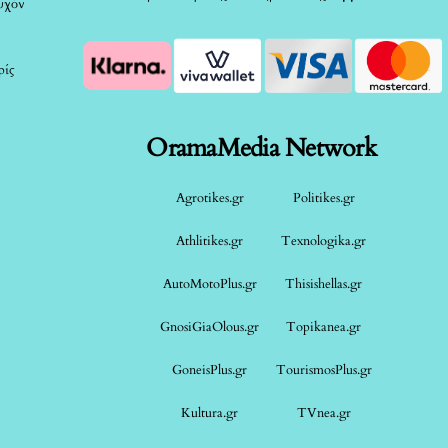
τυχόν
ρίς
OramaMedia Network
Agrotikes.gr
Politikes.gr
Athlitikes.gr
Texnologika.gr
AutoMotoPlus.gr
Thisishellas.gr
GnosiGiaOlous.gr
Topikanea.gr
GoneisPlus.gr
TourismosPlus.gr
Kultura.gr
TVnea.gr