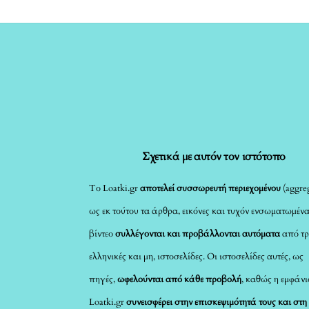
Σχετικά με αυτόν τον ιστότοπο
Το Loatki.gr
αποτελεί συσσωρευτή περιεχομένου
(aggreg
ως εκ τούτου τα άρθρα, εικόνες και τυχόν ενσωματωμέν
βίντεο
συλλέγονται και προβάλλονται αυτόματα
από τρ
ελληνικές και μη, ιστοσελίδες. Οι ιστοσελίδες αυτές, ως
πηγές,
ωφελούνται από κάθε προβολή
, καθώς η εμφάνι
Loatki.gr
συνεισφέρει στην επισκεψιμότητά τους και στη