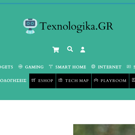
Cart
Αναζήτηση
DGETS
GAMING
SMART HOME
INTERNET
ΟΛΟΓΉΣΕΙΣ
ESHOP
TECH MAP
PLAYROOM