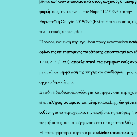
βίντεο
ανήκουν αποκλειστικά στους αρχικούς δημιουργ
φορείς τους
, σύμφωνα με τον Νόμο 2121/1993 και την
Ευρωπαϊκή Οδηγία 2019/790 (ΕΕ) περί προστασίας τη
πνευματικής ιδιοκτησίας.
Η αναδημοσίευση περιεχομένου πραγματοποιείται
εντό
ορίων της επιτρεπόμενης παράθεσης αποσπασμάτων
(
19 Ν. 2121/1993),
αποκλειστικά για ενημερωτικούς σκ
με αυτόματη
εμφάνιση της πηγής και συνδέσμου
προς τ
αρχικό δημοσίευμα.
Επειδή η διαδικασία συλλογής και εμφάνισης περιεχομ
είναι
πλήρως αυτοματοποιημένη
, το Loatki.gr
δεν φέρει 
ευθύνη
για το περιεχόμενο, την ακρίβεια, τις απόψεις ή 
παραβιάσεις που προέρχονται από τρίτες ιστοσελίδες.
Η επισκεψιμότητα μετριέται με
cookieless στατιστικά
, χω