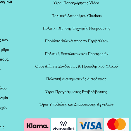
ούς και
Όροι Παραχώρησης Video
Πολιτική Απορρήτου Chatbots
ς
Πολιτική Χρήσης Τεχνητής Νοημοσύνης
ς των
Προϊόντα Φιλικά προς το Περιβάλλον
άρθρο
Πολιτική Εκπτώσεων και Προσφορών
οπούς
,
Όροι Affiliate Συνδέσμων & Προωθητικού Υλικού
ο
Πολιτική Διαφημιστικής Διαφάνειας
ένου
Όροι Προγράμματος Επιβράβευσης
καμία
Όροι Υποβολής και Δημοσίευσης Αγγελιών
τυχόν
ρίς