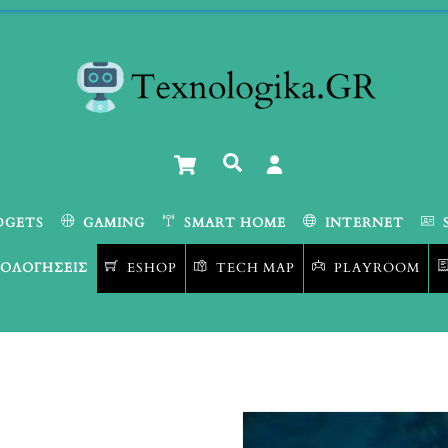
Cart
Αναζήτηση
DGETS
GAMING
SMART HOME
INTERNET
ΟΛΟΓΉΣΕΙΣ
ESHOP
TECH MAP
PLAYROOM