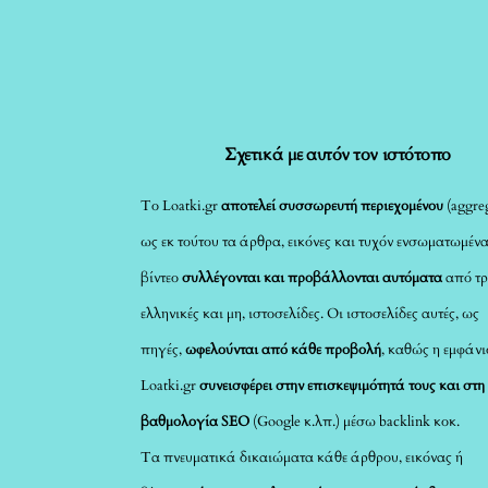
Σχετικά με αυτόν τον ιστότοπο
Το Loatki.gr
αποτελεί συσσωρευτή περιεχομένου
(aggreg
ως εκ τούτου τα άρθρα, εικόνες και τυχόν ενσωματωμέν
βίντεο
συλλέγονται και προβάλλονται αυτόματα
από τρ
ελληνικές και μη, ιστοσελίδες. Οι ιστοσελίδες αυτές, ως
πηγές,
ωφελούνται από κάθε προβολή
, καθώς η εμφάνι
Loatki.gr
συνεισφέρει στην επισκεψιμότητά τους και στη
βαθμολογία SEO
(Google κ.λπ.) μέσω backlink κοκ.
Τα πνευματικά δικαιώματα κάθε άρθρου, εικόνας ή