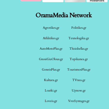
OramaMedia Network
Agrotikes.gr
Politikes.gr
Athlitikes.gr
Texnologika.gr
AutoMotoPlus.gr
Thisishellas.gr
GnosiGiaOlous.gr
Topikanea.gr
GoneisPlus.gr
TourismosPlus.gr
Kultura.gr
TVnea.gr
Loatki.gr
Upnow.gr
Loveis.gr
VresSyntages.gr