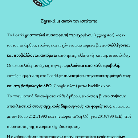
Top
Σχετικά με αυτόν τον ιστότοπο
Το Loatki.gr
αποτελεί συσσωρευτή περιεχομένου
(aggregator), ως εκ
τούτου τα άρθρα, εικόνες και τυχόν ενσωματωμένα βίντεο
συλλέγονται
και προβάλλονται αυτόματα
από τρίτες, ελληνικές και μη, ιστοσελίδες.
Οι ιστοσελίδες αυτές, ως πηγές,
ωφελούνται από κάθε προβολή
,
καθώς η εμφάνιση στο Loatki.gr
συνεισφέρει στην επισκεψιμότητά τους
και στη βαθμολογία SEO
(Google κ.λπ.) μέσω backlink κοκ.
Τα πνευματικά δικαιώματα κάθε άρθρου, εικόνας ή βίντεο
ανήκουν
αποκλειστικά στους αρχικούς δημιουργούς και φορείς τους
, σύμφωνα
με τον Νόμο 2121/1993 και την Ευρωπαϊκή Οδηγία 2019/790 (ΕΕ) περί
προστασίας της πνευματικής ιδιοκτησίας.
Η αναδημοσίευση περιεχομένου πραγματοποιείται
εντός των ορίων