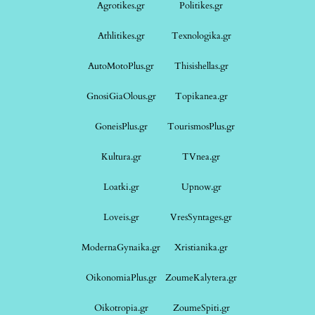
Agrotikes.gr
Politikes.gr
Athlitikes.gr
Texnologika.gr
AutoMotoPlus.gr
Thisishellas.gr
GnosiGiaOlous.gr
Topikanea.gr
GoneisPlus.gr
TourismosPlus.gr
Kultura.gr
TVnea.gr
Loatki.gr
Upnow.gr
Loveis.gr
VresSyntages.gr
ModernaGynaika.gr
Xristianika.gr
OikonomiaPlus.gr
ZoumeKalytera.gr
Oikotropia.gr
ZoumeSpiti.gr