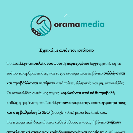
Back
To
Top
Σχετικά με αυτόν τον ιστότοπο
Το Loatki.gr
αποτελεί συσσωρευτή περιεχομένου
(aggregator), ως εκ
τούτου τα άρθρα, εικόνες και τυχόν ενσωματωμένα βίντεο
συλλέγονται
και προβάλλονται αυτόματα
από τρίτες, ελληνικές και μη, ιστοσελίδες.
Οι ιστοσελίδες αυτές, ως πηγές,
ωφελούνται από κάθε προβολή
,
καθώς η εμφάνιση στο Loatki.gr
συνεισφέρει στην επισκεψιμότητά τους
και στη βαθμολογία SEO
(Google κ.λπ.) μέσω backlink κοκ.
Τα πνευματικά δικαιώματα κάθε άρθρου, εικόνας ή βίντεο
ανήκουν
αποκλειστικά στους αρχικούς δημιουργούς και φορείς τους
, σύμφωνα