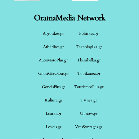
OramaMedia Network
Agrotikes.gr
Politikes.gr
Athlitikes.gr
Texnologika.gr
AutoMotoPlus.gr
Thisishellas.gr
GnosiGiaOlous.gr
Topikanea.gr
GoneisPlus.gr
TourismosPlus.gr
Kultura.gr
TVnea.gr
Loatki.gr
Upnow.gr
Loveis.gr
VresSyntages.gr