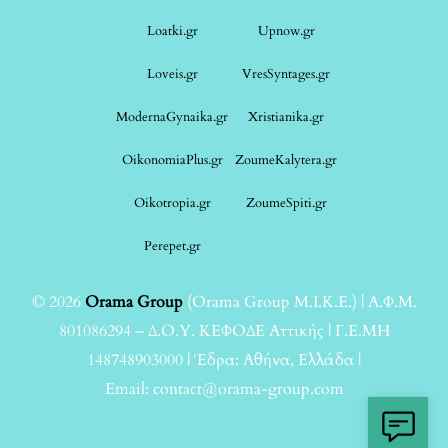
Loatki.gr
Upnow.gr
Loveis.gr
VresSyntages.gr
ModernaGynaika.gr
Xristianika.gr
OikonomiaPlus.gr
ZoumeKalytera.gr
Oikotropia.gr
ZoumeSpiti.gr
Perepet.gr
© 2026
Orama Group
(Orama Group Μ.Ι.Κ.Ε.) | Α.Φ.Μ.
801086294 – Δ.Ο.Υ. ΚΕΦΟΔΕ Αττικής | Γ.Ε.ΜΗ
148748903000 | Έδρα: Αθήνα, Ελλάδα |
Email: contact@orama-group.com