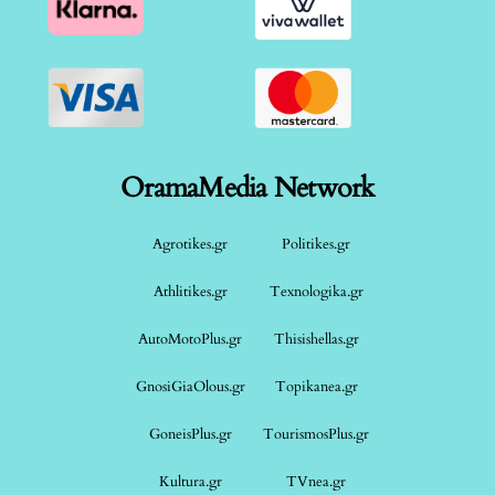
OramaMedia Network
Agrotikes.gr
Politikes.gr
Athlitikes.gr
Texnologika.gr
AutoMotoPlus.gr
Thisishellas.gr
GnosiGiaOlous.gr
Topikanea.gr
GoneisPlus.gr
TourismosPlus.gr
Kultura.gr
TVnea.gr