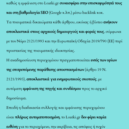
καθώς η εμφάνιση στο Loatki.gr
συνεισφέρει στην επισκεψιμότητά τους
και στη βαθμολογία SEO
(Google κ.λπ.) μέσω backlink κοκ.
Τα πνευματικά δικαιώματα κάθε άρθρου, εικόνας ή βίντεο
ανήκουν
αποκλειστικά στους αρχικούς δημιουργούς και φορείς τους
, σύμφωνα
με τον Νόμο 2121/1993 και την Ευρωπαϊκή Οδηγία 2019/790 (ΕΕ) περί
προστασίας της πνευματικής ιδιοκτησίας.
Η αναδημοσίευση περιεχομένου πραγματοποιείται
εντός των ορίων
της επιτρεπόμενης παράθεσης αποσπασμάτων
(άρθρο 19 Ν.
2121/1993),
αποκλειστικά για ενημερωτικούς σκοπούς
, με
αυτόματη
εμφάνιση της πηγής και συνδέσμου
προς το αρχικό
δημοσίευμα.
Επειδή η διαδικασία συλλογής και εμφάνισης περιεχομένου
είναι
πλήρως αυτοματοποιημένη
, το Loatki.gr
δεν φέρει καμία
ευθύνη
για το περιεχόμενο, την ακρίβεια, τις απόψεις ή τυχόν