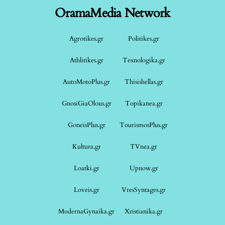
OramaMedia Network
Agrotikes.gr
Politikes.gr
Athlitikes.gr
Texnologika.gr
AutoMotoPlus.gr
Thisishellas.gr
GnosiGiaOlous.gr
Topikanea.gr
GoneisPlus.gr
TourismosPlus.gr
Kultura.gr
TVnea.gr
Loatki.gr
Upnow.gr
Loveis.gr
VresSyntages.gr
ModernaGynaika.gr
Xristianika.gr