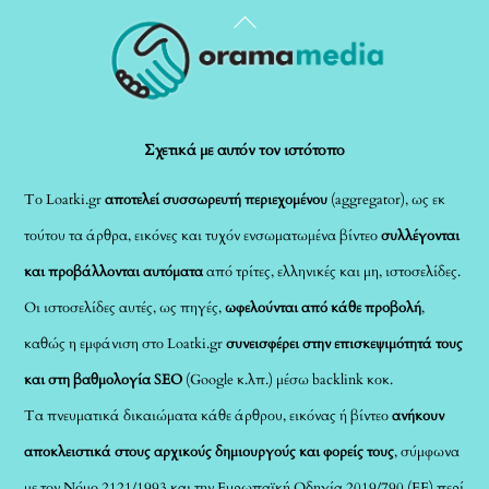
Back
To
Top
Σχετικά με αυτόν τον ιστότοπο
Το Loatki.gr
αποτελεί συσσωρευτή περιεχομένου
(aggregator), ως εκ
τούτου τα άρθρα, εικόνες και τυχόν ενσωματωμένα βίντεο
συλλέγονται
και προβάλλονται αυτόματα
από τρίτες, ελληνικές και μη, ιστοσελίδες.
Οι ιστοσελίδες αυτές, ως πηγές,
ωφελούνται από κάθε προβολή
,
καθώς η εμφάνιση στο Loatki.gr
συνεισφέρει στην επισκεψιμότητά τους
και στη βαθμολογία SEO
(Google κ.λπ.) μέσω backlink κοκ.
Τα πνευματικά δικαιώματα κάθε άρθρου, εικόνας ή βίντεο
ανήκουν
αποκλειστικά στους αρχικούς δημιουργούς και φορείς τους
, σύμφωνα
με τον Νόμο 2121/1993 και την Ευρωπαϊκή Οδηγία 2019/790 (ΕΕ) περί