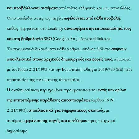
και προβάλλονται αυτόματα
από τρίτες, ελληνικές και μη, ιστοσελίδες.
Οι ιστοσελίδες αυτές, ως πηγές,
ωφελούνται από κάθε προβολή
,
καθώς η εμφάνιση στο Loatki.gr
συνεισφέρει στην επισκεψιμότητά τους
και στη βαθμολογία SEO
(Google κ.λπ.) μέσω backlink κοκ.
Τα πνευματικά δικαιώματα κάθε άρθρου, εικόνας ή βίντεο
ανήκουν
αποκλειστικά στους αρχικούς δημιουργούς και φορείς τους
, σύμφωνα
με τον Νόμο 2121/1993 και την Ευρωπαϊκή Οδηγία 2019/790 (ΕΕ) περί
προστασίας της πνευματικής ιδιοκτησίας.
Η αναδημοσίευση περιεχομένου πραγματοποιείται
εντός των ορίων
της επιτρεπόμενης παράθεσης αποσπασμάτων
(άρθρο 19 Ν.
2121/1993),
αποκλειστικά για ενημερωτικούς σκοπούς
, με
αυτόματη
εμφάνιση της πηγής και συνδέσμου
προς το αρχικό
δημοσίευμα.