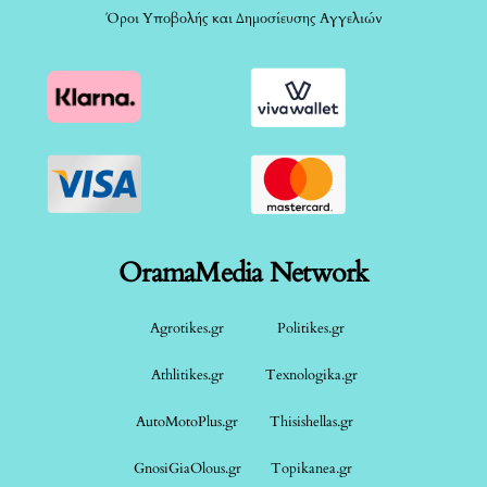
Όροι Υποβολής και Δημοσίευσης Αγγελιών
OramaMedia Network
Agrotikes.gr
Politikes.gr
Athlitikes.gr
Texnologika.gr
AutoMotoPlus.gr
Thisishellas.gr
GnosiGiaOlous.gr
Topikanea.gr