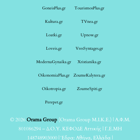
GoneisPlus.gr
TourismosPlus.gr
Kultura.gr
TVnea.gr
Loatki.gr
Upnow.gr
Loveis.gr
VresSyntages.gr
ModernaGynaika.gr
Xristianika.gr
OikonomiaPlus.gr
ZoumeKalytera.gr
Oikotropia.gr
ZoumeSpiti.gr
Perepet.gr
© 2026
Orama Group
(Orama Group Μ.Ι.Κ.Ε.) | Α.Φ.Μ.
801086294 – Δ.Ο.Υ. ΚΕΦΟΔΕ Αττικής | Γ.Ε.ΜΗ
148748903000 | Έδρα: Αθήνα, Ελλάδα |