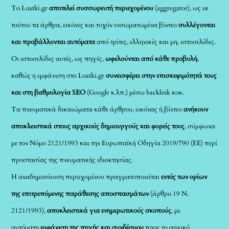
Το Loatki.gr
αποτελεί συσσωρευτή περιεχομένου
(aggregator), ως εκ
τούτου τα άρθρα, εικόνες και τυχόν ενσωματωμένα βίντεο
συλλέγονται
και προβάλλονται αυτόματα
από τρίτες, ελληνικές και μη, ιστοσελίδες.
Οι ιστοσελίδες αυτές, ως πηγές,
ωφελούνται από κάθε προβολή
,
καθώς η εμφάνιση στο Loatki.gr
συνεισφέρει στην επισκεψιμότητά τους
και στη βαθμολογία SEO
(Google κ.λπ.) μέσω backlink κοκ.
Τα πνευματικά δικαιώματα κάθε άρθρου, εικόνας ή βίντεο
ανήκουν
αποκλειστικά στους αρχικούς δημιουργούς και φορείς τους
, σύμφωνα
με τον Νόμο 2121/1993 και την Ευρωπαϊκή Οδηγία 2019/790 (ΕΕ) περί
προστασίας της πνευματικής ιδιοκτησίας.
Η αναδημοσίευση περιεχομένου πραγματοποιείται
εντός των ορίων
της επιτρεπόμενης παράθεσης αποσπασμάτων
(άρθρο 19 Ν.
2121/1993),
αποκλειστικά για ενημερωτικούς σκοπούς
, με
αυτόματη
εμφάνιση της πηγής και συνδέσμου
προς το αρχικό