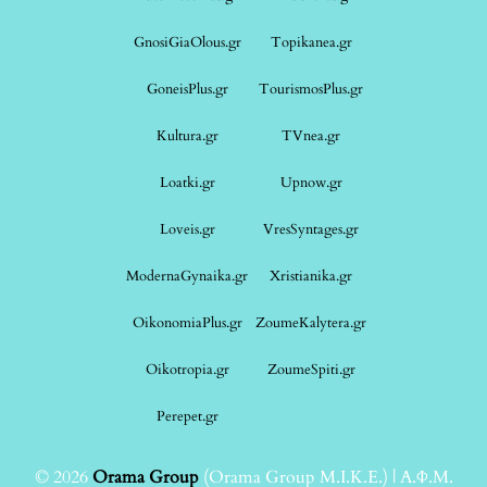
GnosiGiaOlous.gr
Topikanea.gr
GoneisPlus.gr
TourismosPlus.gr
Kultura.gr
TVnea.gr
Loatki.gr
Upnow.gr
Loveis.gr
VresSyntages.gr
ModernaGynaika.gr
Xristianika.gr
OikonomiaPlus.gr
ZoumeKalytera.gr
Oikotropia.gr
ZoumeSpiti.gr
Perepet.gr
© 2026
Orama Group
(Orama Group Μ.Ι.Κ.Ε.) | Α.Φ.Μ.