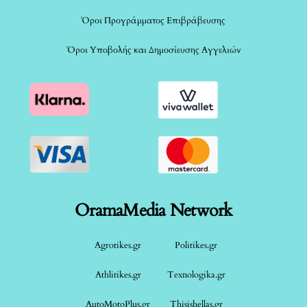
Όροι Προγράμματος Επιβράβευσης
Όροι Υποβολής και Δημοσίευσης Αγγελιών
OramaMedia Network
Agrotikes.gr
Politikes.gr
Athlitikes.gr
Texnologika.gr
AutoMotoPlus.gr
Thisishellas.gr