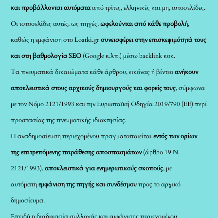
και προβάλλονται αυτόματα
από τρίτες, ελληνικές και μη, ιστοσελίδες.
Οι ιστοσελίδες αυτές, ως πηγές,
ωφελούνται από κάθε προβολή
,
καθώς η εμφάνιση στο Loatki.gr
συνεισφέρει στην επισκεψιμότητά τους
και στη βαθμολογία SEO
(Google κ.λπ.) μέσω backlink κοκ.
Τα πνευματικά δικαιώματα κάθε άρθρου, εικόνας ή βίντεο
ανήκουν
αποκλειστικά στους αρχικούς δημιουργούς και φορείς τους
, σύμφωνα
με τον Νόμο 2121/1993 και την Ευρωπαϊκή Οδηγία 2019/790 (ΕΕ) περί
προστασίας της πνευματικής ιδιοκτησίας.
Η αναδημοσίευση περιεχομένου πραγματοποιείται
εντός των ορίων
της επιτρεπόμενης παράθεσης αποσπασμάτων
(άρθρο 19 Ν.
2121/1993),
αποκλειστικά για ενημερωτικούς σκοπούς
, με
αυτόματη
εμφάνιση της πηγής και συνδέσμου
προς το αρχικό
δημοσίευμα.
Επειδή η διαδικασία συλλογής και εμφάνισης περιεχομένου