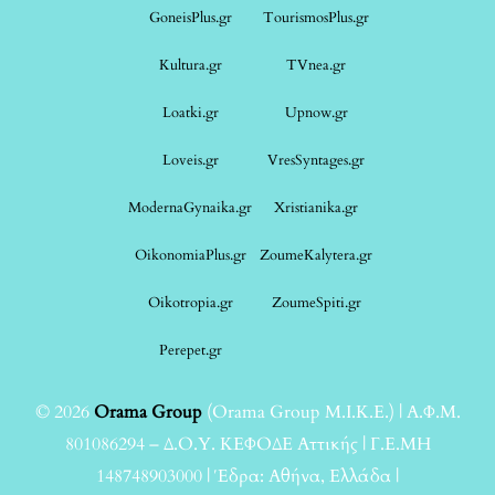
GoneisPlus.gr
TourismosPlus.gr
Kultura.gr
TVnea.gr
Loatki.gr
Upnow.gr
Loveis.gr
VresSyntages.gr
ModernaGynaika.gr
Xristianika.gr
OikonomiaPlus.gr
ZoumeKalytera.gr
Oikotropia.gr
ZoumeSpiti.gr
Perepet.gr
© 2026
Orama Group
(Orama Group Μ.Ι.Κ.Ε.) | Α.Φ.Μ.
801086294 – Δ.Ο.Υ. ΚΕΦΟΔΕ Αττικής | Γ.Ε.ΜΗ
148748903000 | Έδρα: Αθήνα, Ελλάδα |