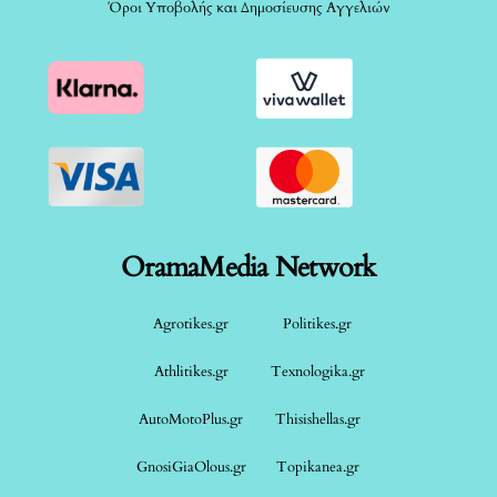
Όροι Υποβολής και Δημοσίευσης Αγγελιών
OramaMedia Network
Agrotikes.gr
Politikes.gr
Athlitikes.gr
Texnologika.gr
AutoMotoPlus.gr
Thisishellas.gr
GnosiGiaOlous.gr
Topikanea.gr