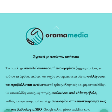
Back
To
Top
Σχετικά με αυτόν τον ιστότοπο
Το Loatki.gr
αποτελεί συσσωρευτή περιεχομένου
(aggregator), ως εκ
τούτου τα άρθρα, εικόνες και τυχόν ενσωματωμένα βίντεο
συλλέγονται
και προβάλλονται αυτόματα
από τρίτες, ελληνικές και μη, ιστοσελίδες.
Οι ιστοσελίδες αυτές, ως πηγές,
ωφελούνται από κάθε προβολή
,
καθώς η εμφάνιση στο Loatki.gr
συνεισφέρει στην επισκεψιμότητά τους
και στη βαθμολογία SEO
(Google κ.λπ.) μέσω backlink κοκ.