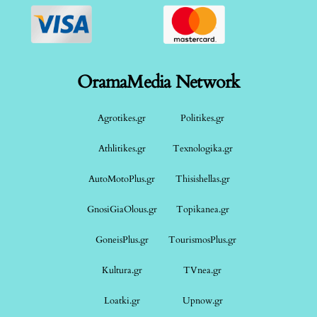
OramaMedia Network
Agrotikes.gr
Politikes.gr
Athlitikes.gr
Texnologika.gr
AutoMotoPlus.gr
Thisishellas.gr
GnosiGiaOlous.gr
Topikanea.gr
GoneisPlus.gr
TourismosPlus.gr
Kultura.gr
TVnea.gr
Loatki.gr
Upnow.gr