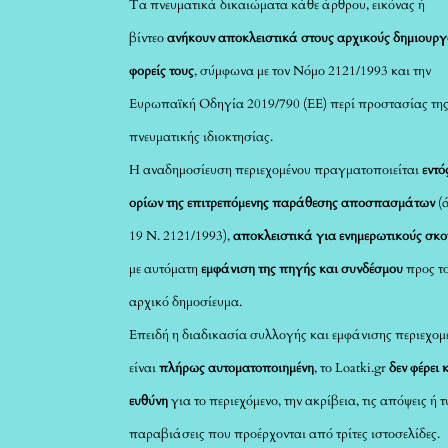
Τα πνευματικά δικαιώματα κάθε άρθρου, εικόνας ή
βίντεο
ανήκουν αποκλειστικά στους αρχικούς δημιουργ
φορείς τους
, σύμφωνα με τον Νόμο 2121/1993 και την
Ευρωπαϊκή Οδηγία 2019/790 (ΕΕ) περί προστασίας τη
πνευματικής ιδιοκτησίας.
Η αναδημοσίευση περιεχομένου πραγματοποιείται
εντό
ορίων της επιτρεπόμενης παράθεσης αποσπασμάτων
(
19 Ν. 2121/1993),
αποκλειστικά για ενημερωτικούς σκ
με αυτόματη
εμφάνιση της πηγής και συνδέσμου
προς τ
αρχικό δημοσίευμα.
Επειδή η διαδικασία συλλογής και εμφάνισης περιεχομ
είναι
πλήρως αυτοματοποιημένη
, το Loatki.gr
δεν φέρει 
ευθύνη
για το περιεχόμενο, την ακρίβεια, τις απόψεις ή 
παραβιάσεις που προέρχονται από τρίτες ιστοσελίδες.