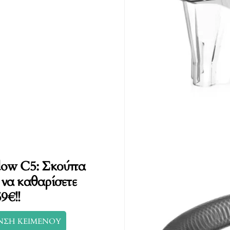
dow C5: Σκούπα
να καθαρίσετε
9€!!
ΝΣΗ ΚΕΙΜΕΝΟΥ