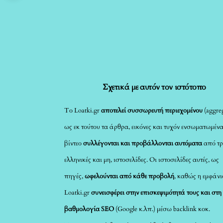
Σχετικά με αυτόν τον ιστότοπο
Το Loatki.gr
αποτελεί συσσωρευτή περιεχομένου
(aggreg
ως εκ τούτου τα άρθρα, εικόνες και τυχόν ενσωματωμέν
βίντεο
συλλέγονται και προβάλλονται αυτόματα
από τρ
ελληνικές και μη, ιστοσελίδες. Οι ιστοσελίδες αυτές, ως
πηγές,
ωφελούνται από κάθε προβολή
, καθώς η εμφάνι
Loatki.gr
συνεισφέρει στην επισκεψιμότητά τους και στη
βαθμολογία SEO
(Google κ.λπ.) μέσω backlink κοκ.