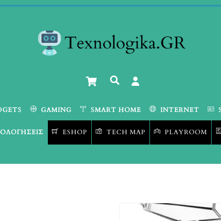
Cart
Αναζήτηση
DGETS
GAMING
SMART HOME
INTERNET
ΟΛΟΓΉΣΕΙΣ
ESHOP
TECH MAP
PLAYROOM