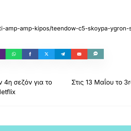
piti-amp-amp-kipos/teendow-c5-skoypa-ygron-s
ν 4η σεζόν για το
Στις 13 Μαΐου το 
tflix