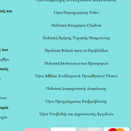
ούς και
Όροι Παραχώρησης Video
Πολιτική Απορρήτου Chatbots
ς
Πολιτική Χρήσης Τεχνητής Νοημοσύνης
ς των
Προϊόντα Φιλικά προς το Περιβάλλον
άρθρο
Πολιτική Εκπτώσεων και Προσφορών
οπούς
,
Όροι Affiliate Συνδέσμων & Προωθητικού Υλικού
ο
Πολιτική Διαφημιστικής Διαφάνειας
ένου
Όροι Προγράμματος Επιβράβευσης
καμία
Όροι Υποβολής και Δημοσίευσης Αγγελιών
τυχόν