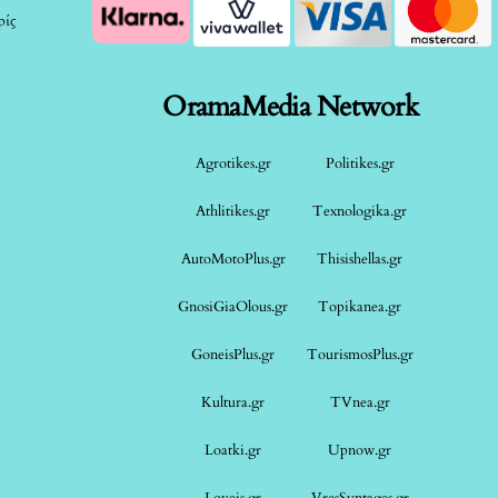
ρίς
OramaMedia Network
Agrotikes.gr
Politikes.gr
Athlitikes.gr
Texnologika.gr
AutoMotoPlus.gr
Thisishellas.gr
GnosiGiaOlous.gr
Topikanea.gr
GoneisPlus.gr
TourismosPlus.gr
Kultura.gr
TVnea.gr
Loatki.gr
Upnow.gr
Loveis.gr
VresSyntages.gr