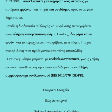
2121/1993),
αποκλειστικά για ενημερωτικούς σκοπούς
, με
αυτόματη
εμφάνιση της πηγής και συνδέσμου
προς το αρχικό
δημοσίευμα.
Επειδή η διαδικασία συλλογής και εμφάνισης περιεχομένου
είναι
πλήρως αυτοματοποιημένη
, το Loatki.gr
δεν φέρει καμία
ευθύνη
για το περιεχόμενο, την ακρίβεια, τις απόψεις ή τυχόν
παραβιάσεις που προέρχονται από τρίτες ιστοσελίδες.
Η επισκεψιμότητα μετριέται με
cookieless στατιστικά
, χωρίς χρήση
cookies ή αποθήκευση προσωπικών δεδομένων, σε
πλήρη
συμμόρφωση με τον Κανονισμό (ΕΕ) 2016/679 (GDPR)
.
Εταιρικά Στοιχεία
Πώς Λειτουργεί
Πολιτική Απορρήτου & Cookies