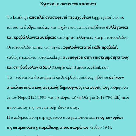
Σχετικά με αυτόν τον ιστότοπο
Το Loatki.gr
αποτελεί συσσωρευτή περιεχομένου
(aggregator), ως εκ
τούτου τα άρθρα, εικόνες και τυχόν ενσωματωμένα βίντεο
συλλέγονται
και προβάλλονται αυτόματα
από τρίτες, ελληνικές και μη, ιστοσελίδες.
Οι ιστοσελίδες αυτές, ως πηγές,
ωφελούνται από κάθε προβολή
,
καθώς η εμφάνιση στο Loatki.gr
συνεισφέρει στην επισκεψιμότητά τους
και στη βαθμολογία SEO
(Google κ.λπ.) μέσω backlink κοκ.
Τα πνευματικά δικαιώματα κάθε άρθρου, εικόνας ή βίντεο
ανήκουν
αποκλειστικά στους αρχικούς δημιουργούς και φορείς τους
, σύμφωνα
με τον Νόμο 2121/1993 και την Ευρωπαϊκή Οδηγία 2019/790 (ΕΕ) περί
προστασίας της πνευματικής ιδιοκτησίας.
Η αναδημοσίευση περιεχομένου πραγματοποιείται
εντός των ορίων
της επιτρεπόμενης παράθεσης αποσπασμάτων
(άρθρο 19 Ν.