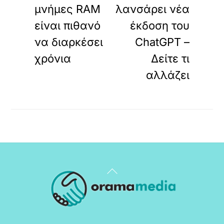
μνήμες RAM
λανσάρει νέα
είναι πιθανό
έκδοση του
να διαρκέσει
ChatGPT –
χρόνια
Δείτε τι
αλλάζει
Back
To
Top