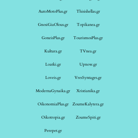
AutoMotoPlus.gr
Thisishellas.gr
GnosiGiaOlous.gr
Topikanea.gr
GoneisPlus.gr
TourismosPlus.gr
Kultura.gr
TVnea.gr
Loatki.gr
Upnow.gr
Loveis.gr
VresSyntages.gr
ModernaGynaika.gr
Xristianika.gr
OikonomiaPlus.gr
ZoumeKalytera.gr
Oikotropia.gr
ZoumeSpiti.gr
Perepet.gr