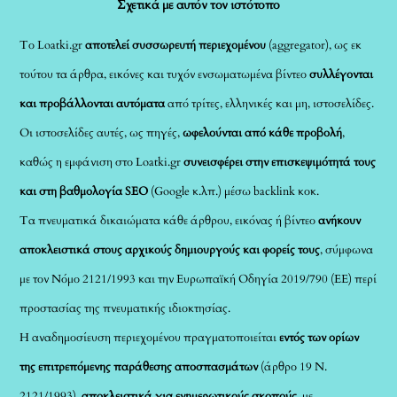
Σχετικά με αυτόν τον ιστότοπο
Το Loatki.gr
αποτελεί συσσωρευτή περιεχομένου
(aggregator), ως εκ
τούτου τα άρθρα, εικόνες και τυχόν ενσωματωμένα βίντεο
συλλέγονται
και προβάλλονται αυτόματα
από τρίτες, ελληνικές και μη, ιστοσελίδες.
Οι ιστοσελίδες αυτές, ως πηγές,
ωφελούνται από κάθε προβολή
,
καθώς η εμφάνιση στο Loatki.gr
συνεισφέρει στην επισκεψιμότητά τους
και στη βαθμολογία SEO
(Google κ.λπ.) μέσω backlink κοκ.
Τα πνευματικά δικαιώματα κάθε άρθρου, εικόνας ή βίντεο
ανήκουν
αποκλειστικά στους αρχικούς δημιουργούς και φορείς τους
, σύμφωνα
με τον Νόμο 2121/1993 και την Ευρωπαϊκή Οδηγία 2019/790 (ΕΕ) περί
προστασίας της πνευματικής ιδιοκτησίας.
Η αναδημοσίευση περιεχομένου πραγματοποιείται
εντός των ορίων
της επιτρεπόμενης παράθεσης αποσπασμάτων
(άρθρο 19 Ν.
2121/1993),
αποκλειστικά για ενημερωτικούς σκοπούς
, με