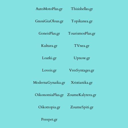
AutoMotoPlus.gr
Thisishellas.gr
GnosiGiaOlous.gr
Topikanea.gr
GoneisPlus.gr
TourismosPlus.gr
Kultura.gr
TVnea.gr
Loatki.gr
Upnow.gr
Loveis.gr
VresSyntages.gr
ModernaGynaika.gr
Xristianika.gr
OikonomiaPlus.gr
ZoumeKalytera.gr
Oikotropia.gr
ZoumeSpiti.gr
Perepet.gr