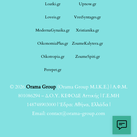
Loatki.gr
Upnow.gr
Loveis.gr
VresSyntages.gr
ModernaGynaika.gr
Xristianika.gr
OikonomiaPlus.gr
ZoumeKalytera.gr
Oikotropia.gr
ZoumeSpiti.gr
Perepet.gr
© 2026
Orama Group
(Orama Group Μ.Ι.Κ.Ε.) | Α.Φ.Μ.
801086294 – Δ.Ο.Υ. ΚΕΦΟΔΕ Αττικής | Γ.Ε.ΜΗ
148748903000 | Έδρα: Αθήνα, Ελλάδα |
Email: contact@orama-group.com