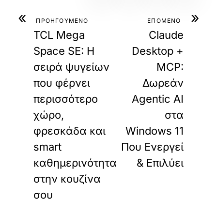
«
»
ΠΡΟΗΓΟΥΜΕΝΟ
ΕΠΟΜΕΝΟ
TCL Mega
Claude
Space SE: Η
Desktop +
σειρά ψυγείων
MCP:
που φέρνει
Δωρεάν
περισσότερο
Agentic AI
χώρο,
στα
φρεσκάδα και
Windows 11
smart
Που Ενεργεί
καθημερινότητα
& Επιλύει
στην κουζίνα
σου