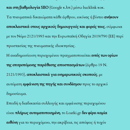
και στη βαθμολογία SEO
(Google κ.λπ.) μέσω backlink κοκ.
Τα πνευματικά δικαιώματα κάθε άρθρου, εικόνας ή βίντεο
ανήκουν
αποκλειστικά στους αρχικούς δημιουργούς και φορείς τους
, σύμφωνα
με τον Νόμο 2121/1993 και την Ευρωπαϊκή Οδηγία 2019/790 (ΕΕ) περί
προστασίας της πνευματικής ιδιοκτησίας.
Η αναδημοσίευση περιεχομένου πραγματοποιείται
εντός των ορίων
της επιτρεπόμενης παράθεσης αποσπασμάτων
(άρθρο 19 Ν.
2121/1993),
αποκλειστικά για ενημερωτικούς σκοπούς
, με
αυτόματη
εμφάνιση της πηγής και συνδέσμου
προς το αρχικό
δημοσίευμα.
Επειδή η διαδικασία συλλογής και εμφάνισης περιεχομένου
είναι
πλήρως αυτοματοποιημένη
, το Loatki.gr
δεν φέρει καμία
ευθύνη
για το περιεχόμενο, την ακρίβεια, τις απόψεις ή τυχόν