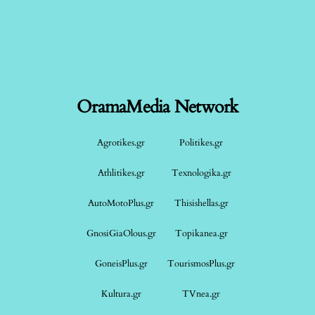
OramaMedia Network
Agrotikes.gr
Politikes.gr
Athlitikes.gr
Texnologika.gr
AutoMotoPlus.gr
Thisishellas.gr
GnosiGiaOlous.gr
Topikanea.gr
GoneisPlus.gr
TourismosPlus.gr
Kultura.gr
TVnea.gr