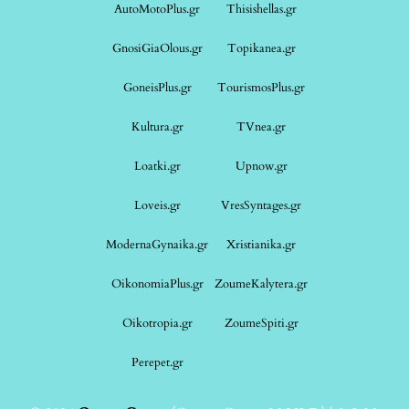
AutoMotoPlus.gr
Thisishellas.gr
GnosiGiaOlous.gr
Topikanea.gr
GoneisPlus.gr
TourismosPlus.gr
Kultura.gr
TVnea.gr
Loatki.gr
Upnow.gr
Loveis.gr
VresSyntages.gr
ModernaGynaika.gr
Xristianika.gr
OikonomiaPlus.gr
ZoumeKalytera.gr
Oikotropia.gr
ZoumeSpiti.gr
Perepet.gr