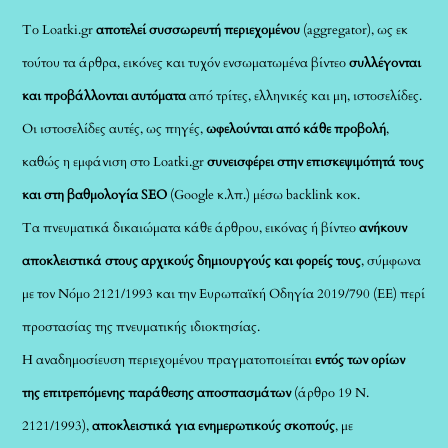
Το Loatki.gr
αποτελεί συσσωρευτή περιεχομένου
(aggregator), ως εκ
τούτου τα άρθρα, εικόνες και τυχόν ενσωματωμένα βίντεο
συλλέγονται
και προβάλλονται αυτόματα
από τρίτες, ελληνικές και μη, ιστοσελίδες.
Οι ιστοσελίδες αυτές, ως πηγές,
ωφελούνται από κάθε προβολή
,
καθώς η εμφάνιση στο Loatki.gr
συνεισφέρει στην επισκεψιμότητά τους
και στη βαθμολογία SEO
(Google κ.λπ.) μέσω backlink κοκ.
Τα πνευματικά δικαιώματα κάθε άρθρου, εικόνας ή βίντεο
ανήκουν
αποκλειστικά στους αρχικούς δημιουργούς και φορείς τους
, σύμφωνα
με τον Νόμο 2121/1993 και την Ευρωπαϊκή Οδηγία 2019/790 (ΕΕ) περί
προστασίας της πνευματικής ιδιοκτησίας.
Η αναδημοσίευση περιεχομένου πραγματοποιείται
εντός των ορίων
της επιτρεπόμενης παράθεσης αποσπασμάτων
(άρθρο 19 Ν.
2121/1993),
αποκλειστικά για ενημερωτικούς σκοπούς
, με