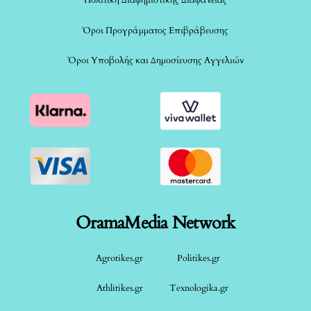
Πολιτική Διαφημιστικής Διαφάνειας
Όροι Προγράμματος Επιβράβευσης
Όροι Υποβολής και Δημοσίευσης Αγγελιών
OramaMedia Network
Agrotikes.gr
Politikes.gr
Athlitikes.gr
Texnologika.gr