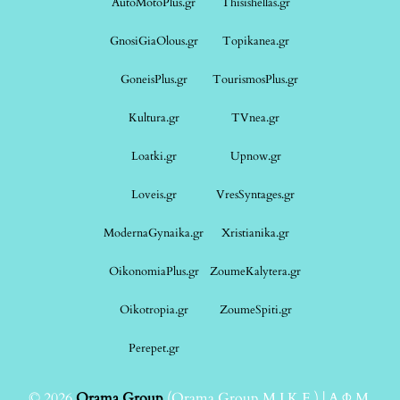
AutoMotoPlus.gr
Thisishellas.gr
GnosiGiaOlous.gr
Topikanea.gr
GoneisPlus.gr
TourismosPlus.gr
Kultura.gr
TVnea.gr
Loatki.gr
Upnow.gr
Loveis.gr
VresSyntages.gr
ModernaGynaika.gr
Xristianika.gr
OikonomiaPlus.gr
ZoumeKalytera.gr
Oikotropia.gr
ZoumeSpiti.gr
Perepet.gr
© 2026
Orama Group
(Orama Group Μ.Ι.Κ.Ε.) | Α.Φ.Μ.